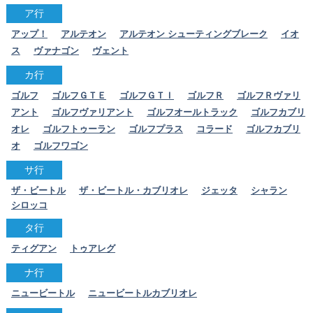
ア行
アップ！
アルテオン
アルテオン シューティングブレーク
イオ
ス
ヴァナゴン
ヴェント
カ行
ゴルフ
ゴルフＧＴＥ
ゴルフＧＴＩ
ゴルフＲ
ゴルフＲヴァリ
アント
ゴルフヴァリアント
ゴルフオールトラック
ゴルフカブリ
オレ
ゴルフトゥーラン
ゴルフプラス
コラード
ゴルフカブリ
オ
ゴルフワゴン
サ行
ザ・ビートル
ザ・ビートル・カブリオレ
ジェッタ
シャラン
シロッコ
タ行
ティグアン
トゥアレグ
ナ行
ニュービートル
ニュービートルカブリオレ