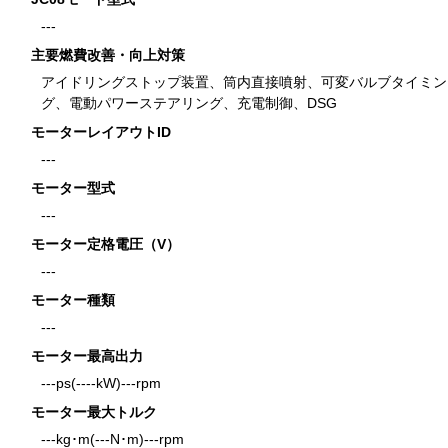
---
主要燃費改善・向上対策
アイドリングストップ装置、筒内直接噴射、可変バルブタイミン
グ、電動パワーステアリング、充電制御、DSG
モーターレイアウトID
---
モーター型式
---
モーター定格電圧（V）
---
モーター種類
---
モーター最高出力
---ps(----kW)---rpm
モーター最大トルク
---kg･m(---N･m)---rpm