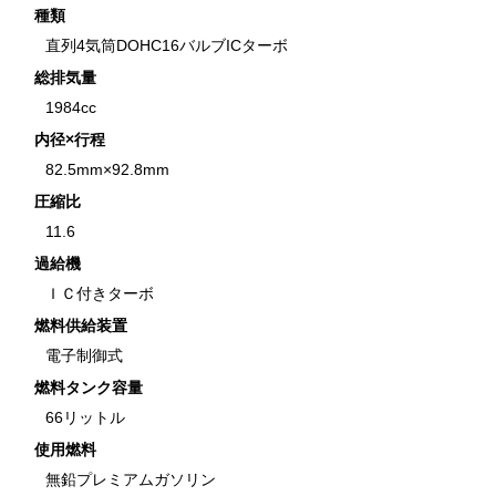
種類
直列4気筒DOHC16バルブICターボ
総排気量
1984cc
内径×行程
82.5mm×92.8mm
圧縮比
11.6
過給機
ＩＣ付きターボ
燃料供給装置
電子制御式
燃料タンク容量
66リットル
使用燃料
無鉛プレミアムガソリン