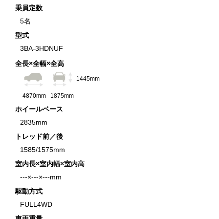
乗員定数
5名
型式
3BA-3HDNUF
全長×全幅×全高
1445mm
4870mm
1875mm
ホイールベース
2835mm
トレッド前／後
1585/1575mm
室内長×室内幅×室内高
---×---×---mm
駆動方式
FULL4WD
車両重量