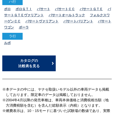
ハ行
ポロ
ポロＧＴＩ
パサート
パサートＣＣ
パサートＧＴＥ
パ
サートＧＴＥヴァリアント
パサートオールトラック
フォルクスワ
ーゲンＣＣ
パサートヴァリアント
パサートバリアント
パサート
ワゴン
ボーラ
ラ行
ルポ
カタログの
比較表を見る
※本データの中には、ヤナセ取扱いモデル以外の車両データも掲載
しております。限定車のデータは掲載しておりません。
※2004年4月以降の発売車種は、車両本体価格と消費税相当額（地
方消費税額を含む）を含んだ総額表示（内税）となります。
※燃費表示は、10・15モードに基づいた試験場の数値であり、実際