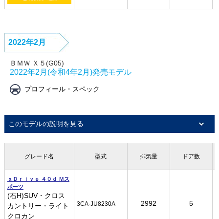
2022年2月
ＢＭＷ Ｘ５(G05)
2022年2月(令和4年2月)発売モデル
プロフィール・スペック
このモデルの説明を見る
グレード名
グレード名
グレード名
グレード名
型式
型式
型式
型式
排気量
排気量
排気量
排気量
ドア数
ドア数
ドア数
ドア数
ｘＤｒｉｖｅ ４０ｄ Ｍス
ｘＤｒｉｖｅ ４０ｄ Ｍス
ｘＤｒｉｖｅ ４０ｄ Ｍス
ｘＤｒｉｖｅ ４０ｄ Ｍス
ポーツ
ポーツ
ポーツ
ポーツ
(右H)SUV・クロス
(右H)SUV・クロス
(右H)SUV・クロス
(右H)SUV・クロス
2992
2992
2992
2992
5
5
5
5
3CA-JU8230A
3CA-JU8230A
3CA-JU8230A
3CA-JU8230A
カントリー・ライト
カントリー・ライト
カントリー・ライト
カントリー・ライト
クロカン
クロカン
クロカン
クロカン