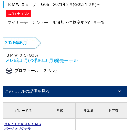
ＢＭＷ Ｘ５ ／ G05 2021年2月(令和3年2月)～
現行モデル
マイナーチェンジ・モデル追加・価格変更の年月一覧
2026年6月
ＢＭＷ Ｘ５(G05)
2026年6月(令和8年6月)発売モデル
プロフィール・スペック
このモデルの説明を見る
グレード名
グレード名
グレード名
グレード名
型式
型式
型式
型式
排気量
排気量
排気量
排気量
ドア数
ドア数
ドア数
ドア数
ｘＤｒｉｖｅ ４０ｄ Ｍス
ｘＤｒｉｖｅ ４０ｄ Ｍス
ｘＤｒｉｖｅ ４０ｄ Ｍス
ｘＤｒｉｖｅ ４０ｄ Ｍス
ポーツ オリジナル
ポーツ オリジナル
ポーツ オリジナル
ポーツ オリジナル