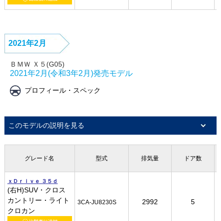
2021年2月
ＢＭＷ Ｘ５(G05)
2021年2月(令和3年2月)発売モデル
プロフィール・スペック
このモデルの説明を見る
グレード名
グレード名
グレード名
グレード名
型式
型式
型式
型式
排気量
排気量
排気量
排気量
ドア数
ドア数
ドア数
ドア数
ｘＤｒｉｖｅ ３５ｄ
ｘＤｒｉｖｅ ３５ｄ
ｘＤｒｉｖｅ ３５ｄ
ｘＤｒｉｖｅ ３５ｄ
(右H)SUV・クロス
(右H)SUV・クロス
(右H)SUV・クロス
(右H)SUV・クロス
カントリー・ライト
カントリー・ライト
カントリー・ライト
カントリー・ライト
2992
2992
2992
2992
5
5
5
5
3CA-JU8230S
3CA-JU8230S
3CA-JU8230S
3CA-JU8230S
クロカン
クロカン
クロカン
クロカン