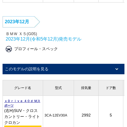
2023年12月
ＢＭＷ Ｘ５(G05)
2023年12月(令和5年12月)発売モデル
プロフィール・スペック
このモデルの説明を見る
グレード名
グレード名
グレード名
グレード名
型式
型式
型式
型式
排気量
排気量
排気量
排気量
ドア数
ドア数
ドア数
ドア数
ｘＤｒｉｖｅ ４０ｄ Ｍス
ｘＤｒｉｖｅ ４０ｄ Ｍス
ｘＤｒｉｖｅ ４０ｄ Ｍス
ｘＤｒｉｖｅ ４０ｄ Ｍス
ポーツ
ポーツ
ポーツ
ポーツ
(右H)SUV・クロス
(右H)SUV・クロス
(右H)SUV・クロス
(右H)SUV・クロス
2992
2992
2992
2992
5
5
5
5
3CA-12EV30A
3CA-12EV30A
3CA-12EV30A
3CA-12EV30A
カントリー・ライト
カントリー・ライト
カントリー・ライト
カントリー・ライト
クロカン
クロカン
クロカン
クロカン