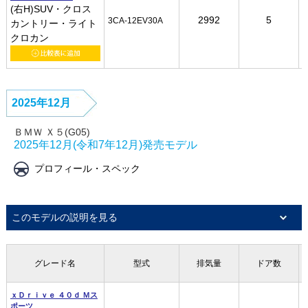
(右H)SUV・クロス
(右H)SUV・クロス
(右H)SUV・クロス
(右H)SUV・クロス
2992
2992
2992
2992
5
5
5
5
3CA-12EV30A
3CA-12EV30A
3CA-12EV30A
3CA-12EV30A
カントリー・ライト
カントリー・ライト
カントリー・ライト
カントリー・ライト
クロカン
クロカン
クロカン
クロカン
2025年12月
ＢＭＷ Ｘ５(G05)
2025年12月(令和7年12月)発売モデル
プロフィール・スペック
このモデルの説明を見る
グレード名
グレード名
グレード名
グレード名
型式
型式
型式
型式
排気量
排気量
排気量
排気量
ドア数
ドア数
ドア数
ドア数
ｘＤｒｉｖｅ ４０ｄ Ｍス
ｘＤｒｉｖｅ ４０ｄ Ｍス
ｘＤｒｉｖｅ ４０ｄ Ｍス
ｘＤｒｉｖｅ ４０ｄ Ｍス
ポーツ
ポーツ
ポーツ
ポーツ