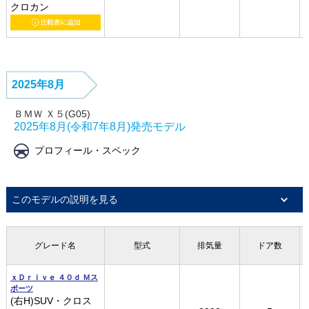
クロカン
クロカン
クロカン
クロカン
2025年8月
ＢＭＷ Ｘ５(G05)
2025年8月(令和7年8月)発売モデル
プロフィール・スペック
このモデルの説明を見る
グレード名
グレード名
グレード名
グレード名
型式
型式
型式
型式
排気量
排気量
排気量
排気量
ドア数
ドア数
ドア数
ドア数
ｘＤｒｉｖｅ ４０ｄ Ｍス
ｘＤｒｉｖｅ ４０ｄ Ｍス
ｘＤｒｉｖｅ ４０ｄ Ｍス
ｘＤｒｉｖｅ ４０ｄ Ｍス
ポーツ
ポーツ
ポーツ
ポーツ
(右H)SUV・クロス
(右H)SUV・クロス
(右H)SUV・クロス
(右H)SUV・クロス