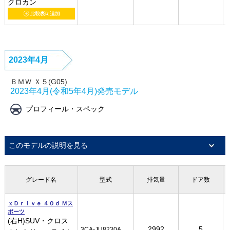
クロカン
クロカン
クロカン
クロカン
2023年4月
ＢＭＷ Ｘ５(G05)
2023年4月(令和5年4月)発売モデル
プロフィール・スペック
このモデルの説明を見る
グレード名
グレード名
グレード名
グレード名
型式
型式
型式
型式
排気量
排気量
排気量
排気量
ドア数
ドア数
ドア数
ドア数
ｘＤｒｉｖｅ ４０ｄ Ｍス
ｘＤｒｉｖｅ ４０ｄ Ｍス
ｘＤｒｉｖｅ ４０ｄ Ｍス
ｘＤｒｉｖｅ ４０ｄ Ｍス
ポーツ
ポーツ
ポーツ
ポーツ
(右H)SUV・クロス
(右H)SUV・クロス
(右H)SUV・クロス
(右H)SUV・クロス
2992
2992
2992
2992
5
5
5
5
3CA-JU8230A
3CA-JU8230A
3CA-JU8230A
3CA-JU8230A