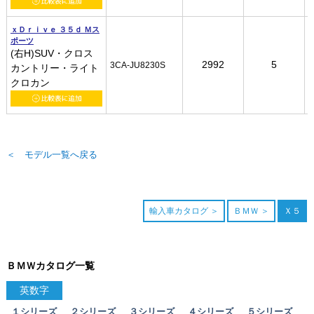
ｘＤｒｉｖｅ ３５ｄ Ｍス
ｘＤｒｉｖｅ ３５ｄ Ｍス
ｘＤｒｉｖｅ ３５ｄ Ｍス
ｘＤｒｉｖｅ ３５ｄ Ｍス
ポーツ
ポーツ
ポーツ
ポーツ
(右H)SUV・クロス
(右H)SUV・クロス
(右H)SUV・クロス
(右H)SUV・クロス
2992
2992
2992
2992
5
5
5
5
3CA-JU8230S
3CA-JU8230S
3CA-JU8230S
3CA-JU8230S
カントリー・ライト
カントリー・ライト
カントリー・ライト
カントリー・ライト
クロカン
クロカン
クロカン
クロカン
＜ モデル一覧へ戻る
輸入車カタログ
ＢＭＷ
Ｘ５
ＢＭＷカタログ一覧
英数字
１シリーズ
２シリーズ
３シリーズ
４シリーズ
５シリーズ