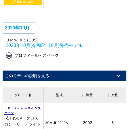
2023年10月
ＢＭＷ Ｘ５(G05)
2023年10月(令和5年10月)発売モデル
プロフィール・スペック
このモデルの説明を見る
グレード名
グレード名
グレード名
グレード名
型式
型式
型式
型式
排気量
排気量
排気量
排気量
ドア数
ドア数
ドア数
ドア数
ｘＤｒｉｖｅ ４０ｄ Ｍス
ｘＤｒｉｖｅ ４０ｄ Ｍス
ｘＤｒｉｖｅ ４０ｄ Ｍス
ｘＤｒｉｖｅ ４０ｄ Ｍス
ポーツ
ポーツ
ポーツ
ポーツ
(右H)SUV・クロス
(右H)SUV・クロス
(右H)SUV・クロス
(右H)SUV・クロス
2992
2992
2992
2992
5
5
5
5
3CA-JU8230A
3CA-JU8230A
3CA-JU8230A
3CA-JU8230A
カントリー・ライト
カントリー・ライト
カントリー・ライト
カントリー・ライト