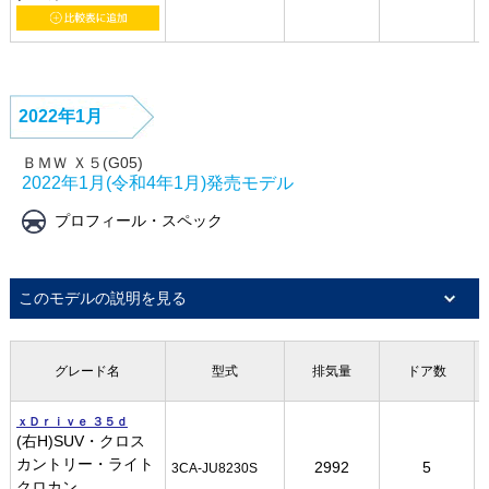
2022年1月
ＢＭＷ Ｘ５(G05)
2022年1月(令和4年1月)発売モデル
プロフィール・スペック
このモデルの説明を見る
グレード名
グレード名
グレード名
グレード名
型式
型式
型式
型式
排気量
排気量
排気量
排気量
ドア数
ドア数
ドア数
ドア数
ｘＤｒｉｖｅ ３５ｄ
ｘＤｒｉｖｅ ３５ｄ
ｘＤｒｉｖｅ ３５ｄ
ｘＤｒｉｖｅ ３５ｄ
(右H)SUV・クロス
(右H)SUV・クロス
(右H)SUV・クロス
(右H)SUV・クロス
カントリー・ライト
カントリー・ライト
カントリー・ライト
カントリー・ライト
2992
2992
2992
2992
5
5
5
5
3CA-JU8230S
3CA-JU8230S
3CA-JU8230S
3CA-JU8230S
クロカン
クロカン
クロカン
クロカン