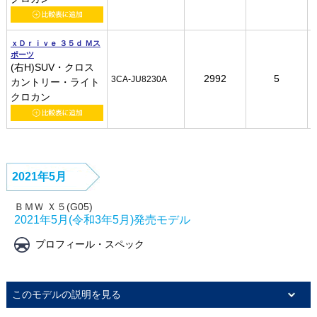
ｘＤｒｉｖｅ ３５ｄ Ｍス
ｘＤｒｉｖｅ ３５ｄ Ｍス
ｘＤｒｉｖｅ ３５ｄ Ｍス
ｘＤｒｉｖｅ ３５ｄ Ｍス
ポーツ
ポーツ
ポーツ
ポーツ
(右H)SUV・クロス
(右H)SUV・クロス
(右H)SUV・クロス
(右H)SUV・クロス
2992
2992
2992
2992
5
5
5
5
3CA-JU8230A
3CA-JU8230A
3CA-JU8230A
3CA-JU8230A
カントリー・ライト
カントリー・ライト
カントリー・ライト
カントリー・ライト
クロカン
クロカン
クロカン
クロカン
2021年5月
ＢＭＷ Ｘ５(G05)
2021年5月(令和3年5月)発売モデル
プロフィール・スペック
このモデルの説明を見る