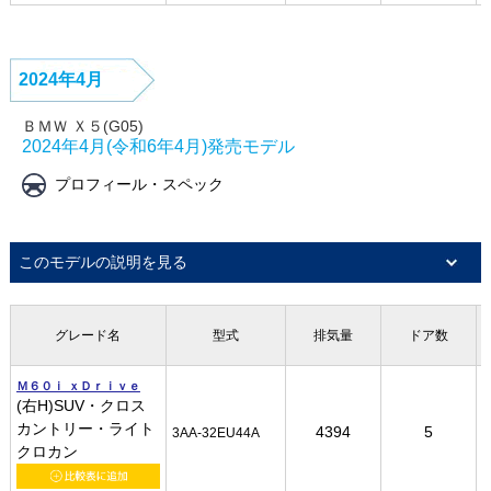
2024年4月
ＢＭＷ Ｘ５(G05)
2024年4月(令和6年4月)発売モデル
プロフィール・スペック
このモデルの説明を見る
グレード名
グレード名
グレード名
グレード名
型式
型式
型式
型式
排気量
排気量
排気量
排気量
ドア数
ドア数
ドア数
ドア数
Ｍ６０ｉ ｘＤｒｉｖｅ
Ｍ６０ｉ ｘＤｒｉｖｅ
Ｍ６０ｉ ｘＤｒｉｖｅ
Ｍ６０ｉ ｘＤｒｉｖｅ
(右H)SUV・クロス
(右H)SUV・クロス
(右H)SUV・クロス
(右H)SUV・クロス
カントリー・ライト
カントリー・ライト
カントリー・ライト
カントリー・ライト
4394
4394
4394
4394
5
5
5
5
3AA-32EU44A
3AA-32EU44A
3AA-32EU44A
3AA-32EU44A
クロカン
クロカン
クロカン
クロカン