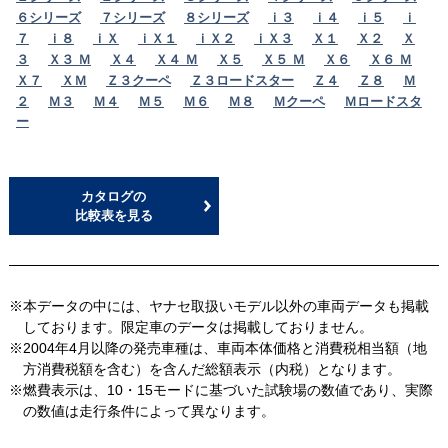
６シリーズ
７シリーズ
８シリーズ
ｉ３
ｉ４
ｉ５
ｉ
７
ｉ８
ｉＸ
ｉＸ１
ｉＸ２
ｉＸ３
Ｘ１
Ｘ２
Ｘ
３
Ｘ３ Ｍ
Ｘ４
Ｘ４ Ｍ
Ｘ５
Ｘ５ Ｍ
Ｘ６
Ｘ６ Ｍ
Ｘ７
ＸＭ
Ｚ３クーペ
Ｚ３ロードスター
Ｚ４
Ｚ８
Ｍ
２
Ｍ３
Ｍ４
Ｍ５
Ｍ６
Ｍ８
Ｍクーペ
Ｍロードスタ
ー
カタログの
比較表を見る
※本データの中には、ヤナセ取扱いモデル以外の車両データも掲載
しております。限定車のデータは掲載しておりません。
※2004年4月以降の発売車種は、車両本体価格と消費税相当額（地
方消費税額を含む）を含んだ総額表示（内税）となります。
※燃費表示は、10・15モードに基づいた試験場の数値であり、実際
の数値は走行条件によって異なります。