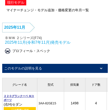
現行モデル
マイナーチェンジ・モデル追加・価格変更の年月一覧
2025年11月
ＢＭＷ ２シリーズ(F74)
2025年11月(令和7年11月)発売モデル
プロフィール・スペック
このモデルの説明を見る
グレード名
グレード名
グレード名
グレード名
型式
型式
型式
型式
排気量
排気量
排気量
排気量
ドア数
ドア数
ドア数
ドア数
２２０グランクーペ Ｍス
２２０グランクーペ Ｍス
２２０グランクーペ Ｍス
２２０グランクーペ Ｍス
ポーツ
ポーツ
ポーツ
ポーツ
1498
1498
1498
1498
4
4
4
4
3AA-82GE15
3AA-82GE15
3AA-82GE15
3AA-82GE15
(右H)セダン
(右H)セダン
(右H)セダン
(右H)セダン