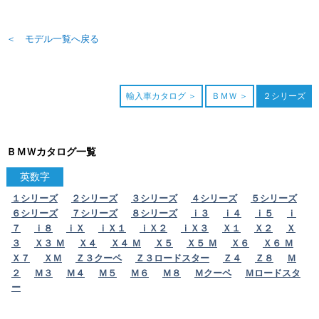
＜ モデル一覧へ戻る
輸入車カタログ
ＢＭＷ
２シリーズ
ＢＭＷカタログ一覧
英数字
１シリーズ
２シリーズ
３シリーズ
４シリーズ
５シリーズ
６シリーズ
７シリーズ
８シリーズ
ｉ３
ｉ４
ｉ５
ｉ
７
ｉ８
ｉＸ
ｉＸ１
ｉＸ２
ｉＸ３
Ｘ１
Ｘ２
Ｘ
３
Ｘ３ Ｍ
Ｘ４
Ｘ４ Ｍ
Ｘ５
Ｘ５ Ｍ
Ｘ６
Ｘ６ Ｍ
Ｘ７
ＸＭ
Ｚ３クーペ
Ｚ３ロードスター
Ｚ４
Ｚ８
Ｍ
２
Ｍ３
Ｍ４
Ｍ５
Ｍ６
Ｍ８
Ｍクーペ
Ｍロードスタ
ー