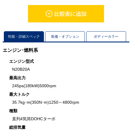
性能・詳細スペック
装備・オプション
ボディーカラー
エンジン･燃料系
エンジン型式
N20B20A
最高出力
245ps(180kW)5000rpm
最大トルク
35.7kg･m(350N･m)1250～4800rpm
種類
直列4気筒DOHCターボ
総排気量