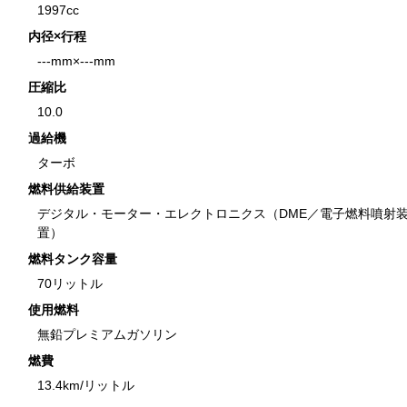
1997cc
内径×行程
---mm×---mm
圧縮比
10.0
過給機
ターボ
燃料供給装置
デジタル・モーター・エレクトロニクス（DME／電子燃料噴射
置）
燃料タンク容量
70リットル
使用燃料
無鉛プレミアムガソリン
燃費
13.4km/リットル