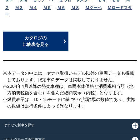
Ｘ７
ＸＭ
Ｚ３クーペ
Ｚ３ロードスター
Ｚ４
Ｚ８
Ｍ
２
Ｍ３
Ｍ４
Ｍ５
Ｍ６
Ｍ８
Ｍクーペ
Ｍロードスタ
ー
カタログの
比較表を見る
※本データの中には、ヤナセ取扱いモデル以外の車両データも掲載
しております。限定車のデータは掲載しておりません。
※2004年4月以降の発売車種は、車両本体価格と消費税相当額（地
方消費税額を含む）を含んだ総額表示（内税）となります。
※燃費表示は、10・15モードに基づいた試験場の数値であり、実際
の数値は走行条件によって異なります。
ヤナセで新車を探す
ヤナセグループ認定中古車