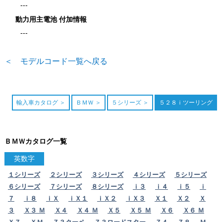
---
動力用主電池 付加情報
---
＜ モデルコード一覧へ戻る
輸入車カタログ
ＢＭＷ
５シリーズ
５２８ｉツーリング
ＢＭＷカタログ一覧
英数字
１シリーズ
２シリーズ
３シリーズ
４シリーズ
５シリーズ
６シリーズ
７シリーズ
８シリーズ
ｉ３
ｉ４
ｉ５
ｉ
７
ｉ８
ｉＸ
ｉＸ１
ｉＸ２
ｉＸ３
Ｘ１
Ｘ２
Ｘ
３
Ｘ３ Ｍ
Ｘ４
Ｘ４ Ｍ
Ｘ５
Ｘ５ Ｍ
Ｘ６
Ｘ６ Ｍ