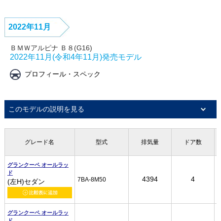
2022年11月
ＢＭＷアルピナ Ｂ８(G16)
2022年11月(令和4年11月)発売モデル
プロフィール・スペック
このモデルの説明を見る
グレード名
グレード名
グレード名
グレード名
型式
型式
型式
型式
排気量
排気量
排気量
排気量
ドア数
ドア数
ドア数
ドア数
グランクーペ オールラッ
グランクーペ オールラッ
グランクーペ オールラッ
グランクーペ オールラッ
ド
ド
ド
ド
4394
4394
4394
4394
4
4
4
4
7BA-8M50
7BA-8M50
7BA-8M50
7BA-8M50
(左H)セダン
(左H)セダン
(左H)セダン
(左H)セダン
グランクーペ オールラッ
グランクーペ オールラッ
グランクーペ オールラッ
グランクーペ オールラッ
ド
ド
ド
ド