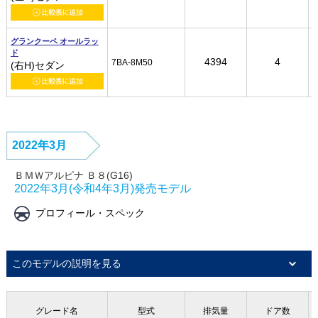
グランクーペ オールラッ
グランクーペ オールラッ
グランクーペ オールラッ
グランクーペ オールラッ
ド
ド
ド
ド
4394
4394
4394
4394
4
4
4
4
7BA-8M50
7BA-8M50
7BA-8M50
7BA-8M50
(右H)セダン
(右H)セダン
(右H)セダン
(右H)セダン
2022年3月
ＢＭＷアルピナ Ｂ８(G16)
2022年3月(令和4年3月)発売モデル
プロフィール・スペック
このモデルの説明を見る
グレード名
グレード名
グレード名
グレード名
型式
型式
型式
型式
排気量
排気量
排気量
排気量
ドア数
ドア数
ドア数
ドア数