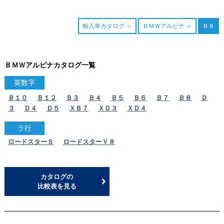
輸入車カタログ
ＢＭＷアルピナ
Ｂ８
ＢＭＷアルピナカタログ一覧
英数字
Ｂ１０
Ｂ１２
Ｂ３
Ｂ４
Ｂ５
Ｂ６
Ｂ７
Ｂ８
Ｄ
３
Ｄ４
Ｄ５
ＸＢ７
ＸＤ３
ＸＤ４
ラ行
ロードスターＳ
ロードスターＶ８
カタログの
比較表を見る