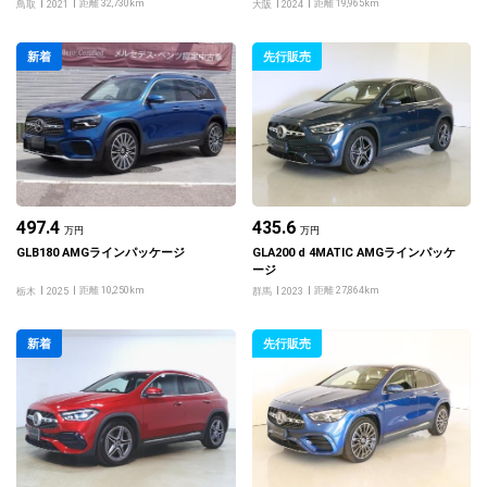
クスクルーシブパッケージ
ンフォートパッケージ
距離 32,730km
距離 19,965km
鳥取
2021
大阪
2024
新着
先行販売
497.4
435.6
万円
万円
GLB180 AMGラインパッケージ
GLA200 d 4MATIC AMGラインパッケ
ージ
距離 10,250km
距離 27,864km
栃木
2025
群馬
2023
新着
先行販売