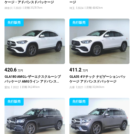
ケージ・アドバンスドパッケージ
ージ
距離 35,707km
距離 4,842km
神奈川
2023
埼玉
2024
先行販売
先行販売
420.6
411.2
万円
万円
GLA180 AMGレザーエクスクルーシブ
GLA35 4マチック ナビゲーションパッ
パッケージ AMGライン アドバンスド
ケージ アドバンスドパッケージ
パッケージ
距離 36,249km
距離 32,060km
愛知
2022
兵庫
2021
先行販売
先行販売