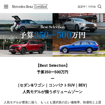
設定中
1045台
【Best Selection】
予算350ー500万円
ー
［セダン&ワゴン｜コンパクトSUV｜BEV］
人気モデルが揃うボリュームゾーン
人気モデルが豊富に揃う、もっとも選択肢の広い価格帯。快適性と上質