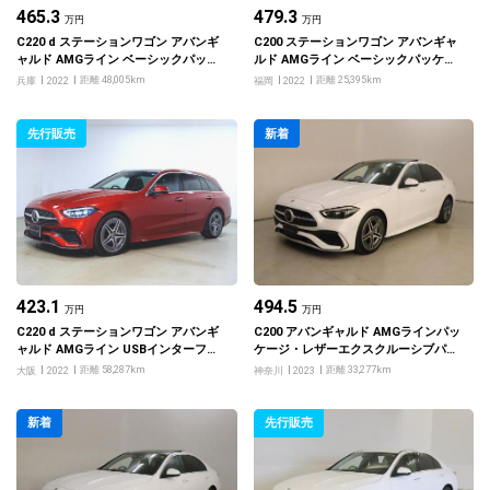
465.3
479.3
万円
万円
C220 d ステーションワゴン アバンギ
C200 ステーションワゴン アバンギャ
ャルド AMGライン ベーシックパッケ
ルド AMGライン ベーシックパッケー
ージ レザーエクスクルーシブパッケー
ジ リアアクスルステアリング
距離 48,005km
距離 25,395km
兵庫
2022
福岡
2022
ジ USBインターフェース3クチ
先行販売
新着
423.1
494.5
万円
万円
C220 d ステーションワゴン アバンギ
C200 アバンギャルド AMGラインパッ
ャルド AMGライン USBインターフェ
ケージ・レザーエクスクルーシブパッ
ース3クチ ベーシックパッケージ レザ
ケージ・ベーシックパッケージ
距離 58,287km
距離 33,277km
大阪
2022
神奈川
2023
ーエクスクルーシブパッケージ
新着
先行販売