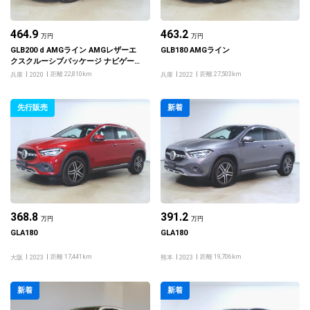
464.9
463.2
万円
万円
GLB200 d AMGライン AMGレザーエ
GLB180 AMGライン
クスクルーシブパッケージ ナビゲーシ
ョンパッケージ アドバンスドパッケー
距離 22,810km
距離 27,503km
兵庫
2020
兵庫
2022
ジ
先行販売
新着
368.8
391.2
万円
万円
GLA180
GLA180
距離 17,441km
距離 19,706km
大阪
2023
熊本
2023
新着
新着