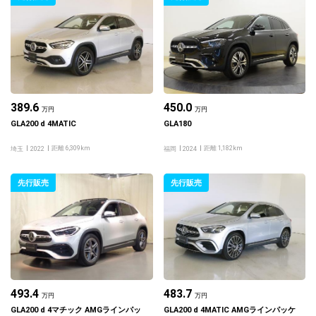
389.6
450.0
万円
万円
GLA200 d 4MATIC
GLA180
距離 6,309km
距離 1,182km
埼玉
2022
福岡
2024
先行販売
先行販売
493.4
483.7
万円
万円
GLA200 d 4マチック AMGラインパッ
GLA200 d 4MATIC AMGラインパッケ