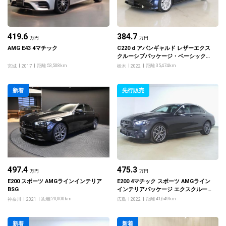
419.6
384.7
万円
万円
AMG E43 4マチック
C220 d アバンギャルド レザーエクス
クルーシブパッケージ・ベーシックパ
ッケージ
距離 53,508km
距離 35,474km
宮城
2017
栃木
2022
新着
先行販売
497.4
475.3
万円
万円
E200 スポーツ AMGラインインテリア
E200 4マチック スポーツ AMGライン
BSG
インテリアパッケージ エクスクルーシ
ブパッケージ
距離 20,000km
距離 41,649km
神奈川
2021
広島
2022
新着
新着