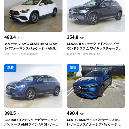
483.4
354.8
万円
万円
メルセデス‐AMG GLA35 4MATIC AM
GLA200 d 4マチック アドバンスドサ
Gパフォーマンスパッケージ・AMGア
ウンドシステム ワイヤレスチャージン
ドバンスドパッケージ
グ レザーエクスクルーシブパッケージ
距離 38,686km
距離 50,951km
千葉
2023
愛知
2021
フットトランクオープナー
新着
新着
390.5
490.4
万円
万円
GLA200 d 4マチック ナビゲーション
GLA180 AMGラインパッケージ AMG
パッケージ AMGライン AMGレザーエ
レザーエクスクルーシブパッケージ コ