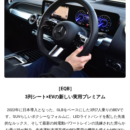
［EQB］
3列シート×EVの新しい実用プレミアム
2022年に日本導入となった、GLBをベースにした3列7人乗りのBEVで
す。SUVらしいボクシーなフォルムに、LEDライトバンドを配した先進
的なルックス、そして最新の純電動パワートレインの洗練された滑らか
な乗り味が魅力。先進運転支援装備やBEV専用の機能を備えたMBUXな