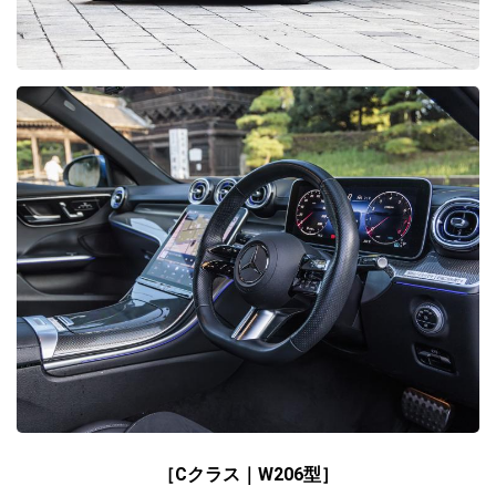
［Cクラス｜W206型］