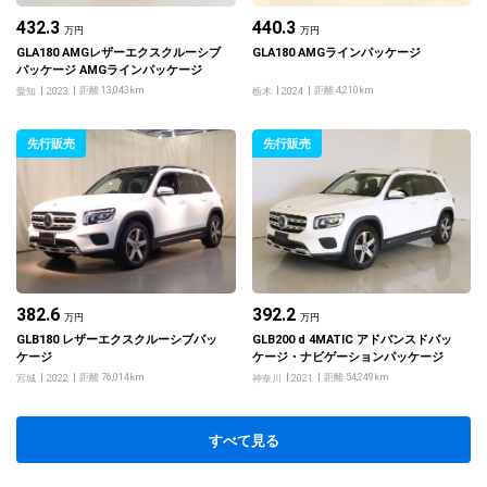
432.3
440.3
万円
万円
GLA180 AMGレザーエクスクルーシブ
GLA180 AMGラインパッケージ
パッケージ AMGラインパッケージ
距離 13,043km
距離 4,210km
愛知
2023
栃木
2024
先行販売
先行販売
382.6
392.2
万円
万円
GLB180 レザーエクスクルーシブパッ
GLB200 d 4MATIC アドバンスドパッ
ケージ
ケージ・ナビゲーションパッケージ
距離 76,014km
距離 54,249km
宮城
2022
神奈川
2021
すべて見る