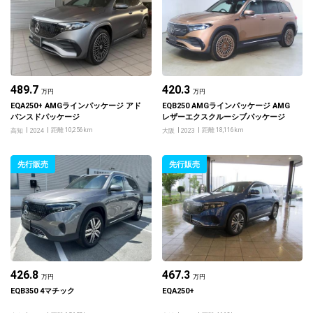
489.7
420.3
万円
万円
EQA250+ AMGラインパッケージ アド
EQB250 AMGラインパッケージ AMG
バンスドパッケージ
レザーエクスクルーシブパッケージ
距離 10,256km
距離 18,116km
高知
2024
大阪
2023
先行販売
先行販売
426.8
467.3
万円
万円
EQB350 4マチック
EQA250+