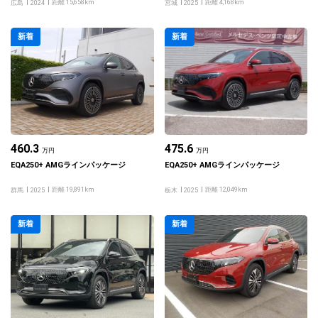
距離 15,658km
距離 4,168km
広島
2024
宮城
2025
新着
新着
460.3
475.6
万円
万円
EQA250+ AMGラインパッケージ
EQA250+ AMGラインパッケージ
距離 19,891km
距離 12,049km
群馬
2025
栃木
2025
新着
新着