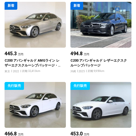
新着
新着
445.3
494.8
万円
万円
C200 アバンギャルド AMGライン レ
C200 アバンギャルド レザーエクスク
ザーエクスクルーシブパッケージ・ベ
ルーシブパッケージ
ーシックパッケージ
距離 32,413km
距離 9,959km
東京
2022
沖縄
2025
先行販売
先行販売
466.8
453.0
万円
万円