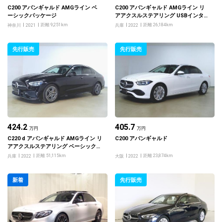
C200 アバンギャルド AMGライン ベ
C200 アバンギャルド AMGライン リ
ーシックパッケージ
アアクスルステアリング USBインター
フェース3クチ ベーシックパッケージ
距離 9,251km
距離 26,184km
神奈川
2021
兵庫
2022
先行販売
先行販売
424.2
405.7
万円
万円
C220 d アバンギャルド AMGライン リ
C200 アバンギャルド
アアクスルステアリング ベーシックパ
ッケージ
距離 51,115km
距離 23,874km
兵庫
2022
大阪
2022
新着
先行販売