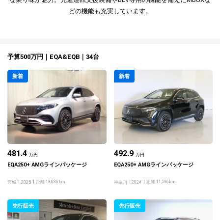
どの機能も充実しています。
予算500万円｜EQA&EQB｜34台
新着
新着
481.4
492.9
万円
万円
EQA250+ AMGラインパッケージ
EQA250+ AMGラインパッケージ
距離 13,036km
距離 11,596km
宮城
2025
神奈川
2024
先行販売
先行販売