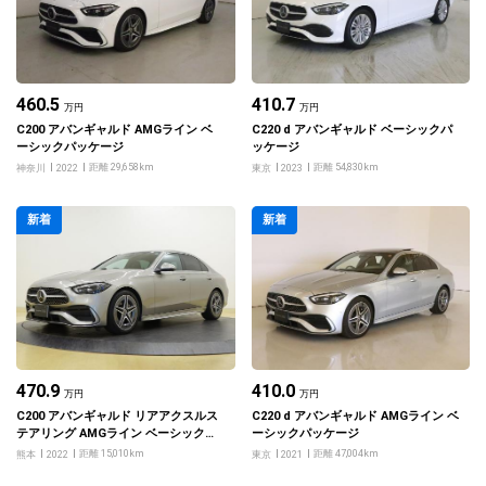
460.5
410.7
万円
万円
C200 アバンギャルド AMGライン ベ
C220 d アバンギャルド ベーシックパ
ーシックパッケージ
ッケージ
距離 29,658km
距離 54,830km
神奈川
2022
東京
2023
新着
新着
470.9
410.0
万円
万円
C200 アバンギャルド リアアクスルス
C220 d アバンギャルド AMGライン ベ
テアリング AMGライン ベーシックパ
ーシックパッケージ
ッケージ レザーエクスクルーシブパッ
距離 15,010km
距離 47,004km
熊本
2022
東京
2021
ケージ