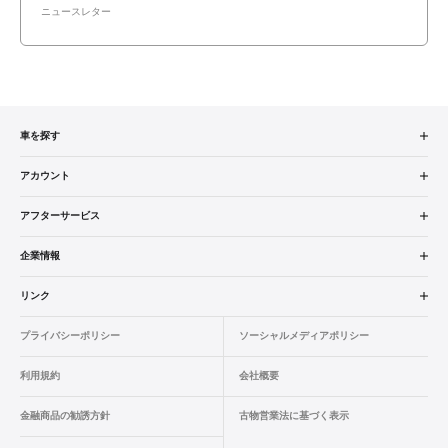
ニュースレター
車を探す
中古車検索
アカウント
販売店検索
ログイン
アフターサービス
エリア別最新ニュース
マイアカウント
アフターサービス
企業情報
品質と保証
マイリスト
車検／定期点検
企業概要
リンク
ローン・リース
保存した検索条件
コーティング
業績決算情報
ヤナセ認定中古車
プライバシーポリシー
ソーシャルメディアポリシー
自動車保険
問合せ履歴
タイヤ交換
プレスリリース
BMW認定中古車
利用規約
会社概要
カタログ情報
アカウントの確認・編集
ボディ修理
ヤナセの歴史
フォルクスワーゲン認定中古車
金融商品の勧誘方針
古物営業法に基づく表示