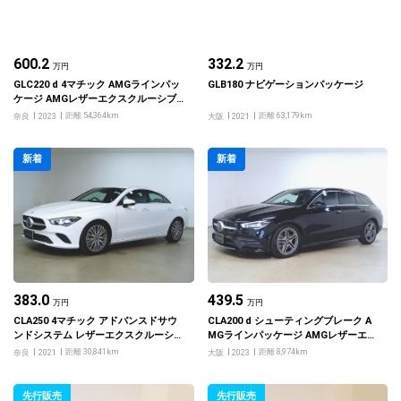
600.2
332.2
万円
万円
GLC220 d 4マチック AMGラインパッ
GLB180 ナビゲーションパッケージ
ケージ AMGレザーエクスクルーシブ
パッケージ ドライバーズパッケージ
距離 54,364km
距離 63,179km
奈良
2023
大阪
2021
新着
新着
383.0
439.5
万円
万円
CLA250 4マチック アドバンスドサウ
CLA200 d シューティングブレーク A
ンドシステム レザーエクスクルーシブ
MGラインパッケージ AMGレザーエク
パッケージ ワイヤレスチャージング
スクルーシブパッケージ アドバンスド
距離 30,841km
距離 8,974km
奈良
2021
大阪
2023
フットトランクオープナー
パッケージ
先行販売
先行販売