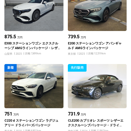
875.5
739.5
万円
万円
E300 ステーションワゴン エクスクル
E200 ステーションワゴン アバンギャ
ーシブ AMGラインパッケージ・レザ
ルド AMGラインパッケージ
ーエクスクルーシブパッケージ
距離 7,499km
距離 12,519km
山梨県
2025
東京都
2025
新着
先行販売
751
731.9
万円
万円
C220 d ステーションワゴン ラグジュ
CLE200 カブリオレ スポーツ レザーエ
アリー ドライバーズパッケージ
クスクルーシブパッケージ・ドライバ
ーズパッケージ
距離 6,801km
距離 11,862km
東京都
2025
神奈川県
2024