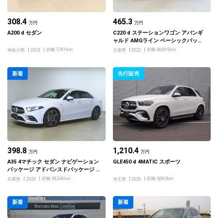
308.4
465.3
万円
万円
A200 d セダン
C220 d ステーションワゴン アバンギ
ャルド AMGライン ベーシックパッケ
ージ レザーエクスクルーシブパッケー
距離 7,761km
距離 48,005km
神奈川県
2023
兵庫県
2022
ジ USBインターフェース3クチ
新着
先行販売
398.8
1,210.4
万円
万円
A35 4マチック セダン ナビゲーション
GLE450 d 4MATIC スポーツ
パッケージ アドバンスドパッケージ A
MGパフォーマンスシートパッケージ
距離 58,346km
距離 5,065km
兵庫県
2020
埼玉県
2026
新着
新着