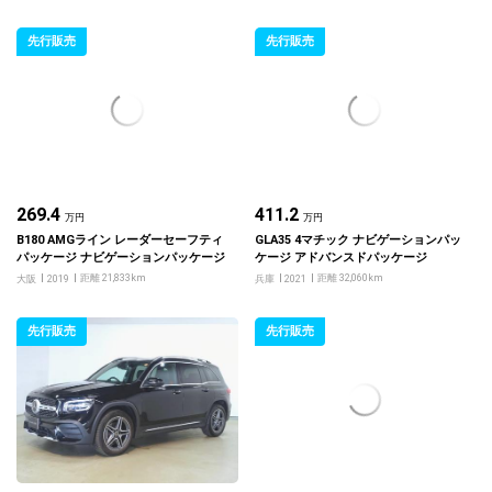
先行販売
先行販売
269.4
411.2
万円
万円
B180 AMGライン レーダーセーフティ
GLA35 4マチック ナビゲーションパッ
パッケージ ナビゲーションパッケージ
ケージ アドバンスドパッケージ
距離 21,833km
距離 32,060km
大阪
2019
兵庫
2021
先行販売
先行販売