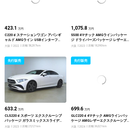
423.1
1,075.8
万円
万円
C220 d ステーションワゴン アバンギ
S500 4マチック AMGラインパッケー
ャルド AMGライン USBインターフェ
ジ ドライバーズパッケージ レザーエ
ース3クチ ベーシックパッケージ レザ
クスクルーシブパッケージ ベーシック
距離 58,287km
距離 18,390km
大阪
2022
大阪
2023
ーエクスクルーシブパッケージ
パッケージ
先行販売
先行販売
633.2
699.6
万円
万円
CLS220 d スポーツ エクスクルーシブ
GLC220 d 4マチック AMGラインパッ
パッケージ ガラスミックススライデイ
ケージ AMGレザーエクスクルーシブ
ングルーフ
パッケージ ドライバーズパッケージ
距離 25,121km
距離 36,021km
大阪
2023
大阪
2024