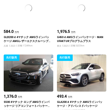
584.0
1,976.5
万円
万円
GLB200 d 4マチック AMGラインパッ
G450 d AMGラインパッケージ・MAN
ケージ AMGレザーエクスクルーシブ
UFAKTURプログラムプラス
パッケージ アドバンスドパッケージ
距離 17,349km
距離 3,023km
兵庫
2023
東京
2025
先行販売
先行販売
1,376.0
493.4
万円
万円
S500 4マチック ロング AMGラインパ
GLA200 d 4マチック AMGラインパッ
ッケージ リアコンフォートパッケージ
ケージ・アドバンスドパッケージ
ドライバースパッケージ MBUXリアエ