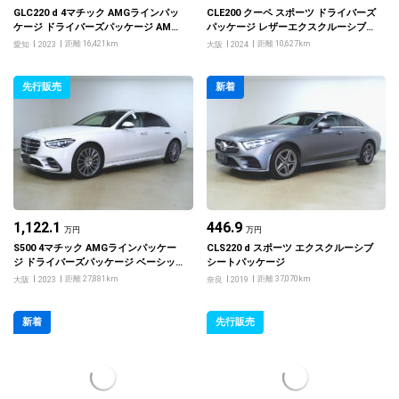
GLC220 d 4マチック AMGラインパッ
CLE200 クーペ スポーツ ドライバーズ
ケージ ドライバーズパッケージ AMG
パッケージ レザーエクスクルーシブパ
レザーエクスクルーシブパッケージ フ
ッケージ
距離 16,421km
距離 10,627km
愛知
2023
大阪
2024
ットトランクオープナー
先行販売
新着
1,122.1
446.9
万円
万円
S500 4マチック AMGラインパッケー
CLS220 d スポーツ エクスクルーシブ
ジ ドライバーズパッケージ ベーシッ
シートパッケージ
クパッケージ レザーエクスクルーシブ
距離 27,881km
距離 37,070km
大阪
2023
奈良
2019
パッケージ ハイグロススレートポプラ
ウッドトリム
新着
先行販売