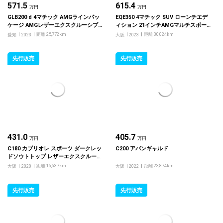
571.5
615.4
万円
万円
GLB200 d 4マチック AMGラインパッ
EQE350 4マチック SUV ローンチエデ
ケージ AMGレザーエクスクルーシブ
ィション 21インチAMGマルチスポー
パッケージ アドバンスドパッケージ
クアルミホイール
距離 25,772km
距離 30,024km
愛知
2023
大阪
2023
先行販売
先行販売
431.0
405.7
万円
万円
C180 カブリオレ スポーツ ダークレッ
C200 アバンギャルド
ドソウトトップ レザーエクスクルーシ
ブパッケージ レーダーセーフティパッ
距離 16,637km
距離 23,874km
大阪
2020
大阪
2022
ケージ
先行販売
先行販売