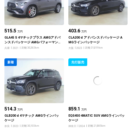
515.5
403.6
万円
万円
GLA45 S 4マチックプラス AMGアドバ
CLA200 d アドバンスドパッケージ A
ンスドパッケージ AMGパフォーマン
MGラインパッケージ
スパッケージ
距離 30,363km
距離 31,819km
兵庫
2021
大阪
2023
新着
先行販売
514.3
859.1
万円
万円
GLB200 d 4マチック AMGラインパッ
EQS450 4MATIC SUV AMGラインパッ
ケージ
ケージ
距離 30,103km
距離 21,885km
奈良
2023
神奈川
2024