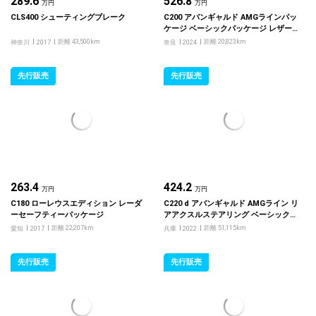
289.6
526.8
万円
万円
CLS400 シューティングブレーク
C200 アバンギャルド AMGラインパッ
ケージ ベーシックパッケージ レザー
エクスクルーシブパッケージ
距離 43,500km
距離 20,823km
神奈川
2017
奈良
2024
先行販売
先行販売
263.4
424.2
万円
万円
C180 ローレウスエディション レーダ
C220 d アバンギャルド AMGライン リ
ーセーフティーパッケージ
アアクスルステアリング ベーシックパ
ッケージ
距離 22,207km
距離 51,115km
愛知
2017
兵庫
2022
先行販売
先行販売