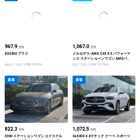
967.9
1,067.0
万円
万円
EQS450 プラス
メルセデス‐AMG C63 S E パフォーマ
ンス ステーショーンワゴン AMGパフ
ォーマンスパッケージ
距離 3,650km
距離 13,210km
神奈川
2025
埼玉
2025
新着
新着
822.3
1,072.5
万円
万円
E300 ステーションワゴン エクスクル
GLE450 d 4マチック クーペ スポーツ