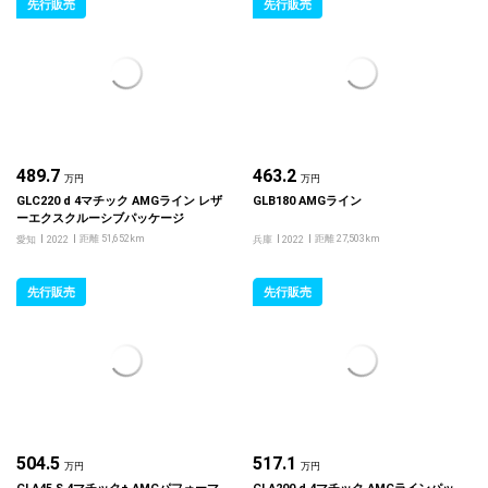
先行販売
先行販売
489.7
463.2
万円
万円
GLC220 d 4マチック AMGライン レザ
GLB180 AMGライン
ーエクスクルーシブパッケージ
距離 51,652km
距離 27,503km
愛知
2022
兵庫
2022
先行販売
先行販売
504.5
517.1
万円
万円