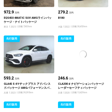
972.9
279.2
万円
万円
EQS450 4MATIC SUV AMGラインパッ
B180
ケージ・ナイトパッケージ
距離 7,903km
距離 30,453km
東京
2025
大阪
2022
先行販売
先行販売
593.2
246.6
万円
万円
GLA45 S 4マチックプラス アドバンス
CLA200 d ナビゲーションパッケージ
ドパッケージ AMGパフォーマンスパ
レーダーセーフティパッケージ
ッケージ
距離 39,395km
距離 13,429km
兵庫
2023
兵庫
2020
先行販売
先行販売