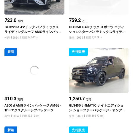
723.0
759.2
万円
万円
GLC220 d 4マチック パノラミックス
GLC350 e 4マチック スポーツ エディ
ライディングルーフ AMGラインパッ
ションスター パノラミックスライディ
ケージ AMGレザーエクスクルーシブ
ングルーフ AMGレザーエクスクルー
距離 14,346km
距離 7,125km
沖縄
2024
沖縄
2025
パッケージ ドライバーズパッケージ
シブパッケージ
新着
先行販売
410.3
1,250.7
万円
万円
A200 d AMGラインパッケージ AMGレ
GLS450 d 4MATIC ナイトエディショ
ザーエクスクルーシブパッケージ
ン ショーファーパッケージ・オンアン
ドオフロードエンジニアリングパッケ
距離 13,512km
距離 16,879km
高知
2024
東京
2025
ージ
新着
先行販売