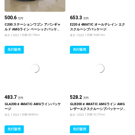
500.6
653.3
万円
万円
C200 ステーションワゴン アバンギャ
E220 d 4MATIC オールテレイン エク
ルド AMGライン ベーシックパッケー
スクルーシブパッケージ
ジ
距離 20,174km
距離 16,861km
東京
2022
東京
2023
先行販売
先行販売
483.7
528.2
万円
万円
GLA200 d 4MATIC AMGラインパッケ
GLB200 d 4MATIC AMGライン AMG
ージ
レザーエクスクルーシブパッケージ・
アドバンスドパッケージ
距離 4,842km
距離 16,151km
埼玉
2024
栃木
2022
先行販売
先行販売