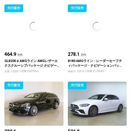
先行販売
先行販売
464.9
278.1
万円
万円
GLB200 d AMGライン AMGレザーエ
B180 AMGライン・レーダーセーフテ
クスクルーシブパッケージ ナビゲーシ
ィパッケージ・ナビゲーションパッケ
ョンパッケージ アドバンスドパッケー
ージ
距離 22,810km
距離 31,706km
兵庫
2020
神奈川
2019
ジ
先行販売
先行販売