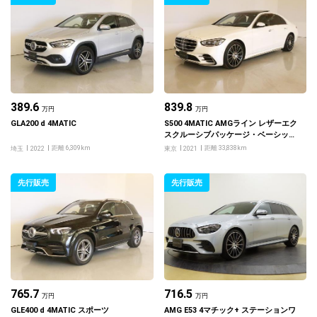
389.6
839.8
万円
万円
GLA200 d 4MATIC
S500 4MATIC AMGライン レザーエク
スクルーシブパッケージ・ベーシック
パッケージ
距離 6,309km
距離 33,838km
埼玉
2022
東京
2021
先行販売
先行販売
765.7
716.5
万円
万円
GLE400 d 4MATIC スポーツ
AMG E53 4マチック+ ステーションワ