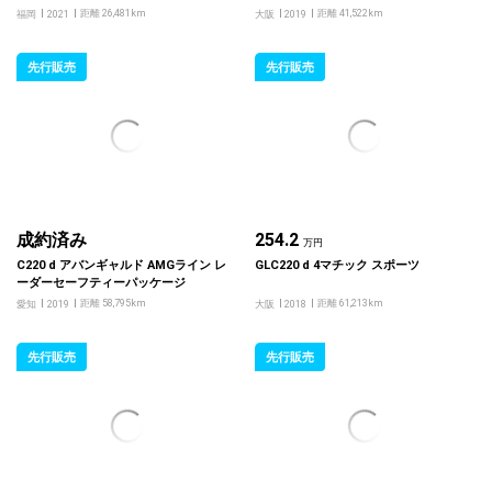
ビゲーションパッケージ アドバンスド
パッケージ
距離 26,481km
距離 41,522km
福岡
2021
大阪
2019
パッケージ
先行販売
先行販売
成約済み
254.2
万円
C220 d アバンギャルド AMGライン レ
GLC220 d 4マチック スポーツ
ーダーセーフティーパッケージ
距離 58,795km
距離 61,213km
愛知
2019
大阪
2018
先行販売
先行販売