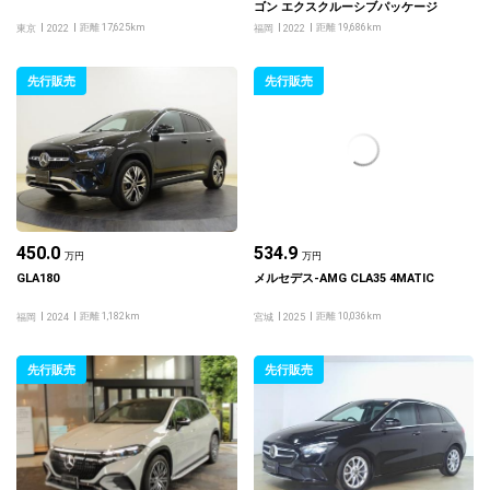
ゴン エクスクルーシブパッケージ
距離 17,625km
距離 19,686km
東京
2022
福岡
2022
先行販売
先行販売
450.0
534.9
万円
万円
GLA180
メルセデス-AMG CLA35 4MATIC
距離 1,182km
距離 10,036km
福岡
2024
宮城
2025
先行販売
先行販売