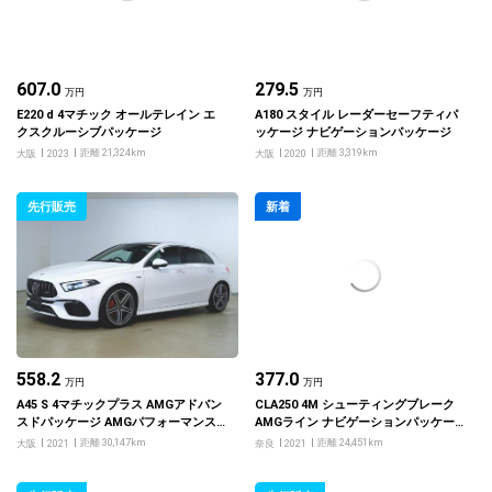
607.0
279.5
万円
万円
E220 d 4マチック オールテレイン エ
A180 スタイル レーダーセーフティパ
クスクルーシブパッケージ
ッケージ ナビゲーションパッケージ
距離 21,324km
距離 3,319km
大阪
2023
大阪
2020
先行販売
新着
558.2
377.0
万円
万円
A45 S 4マチックプラス AMGアドバン
CLA250 4M シューティングブレーク
スドパッケージ AMGパフォーマンス
AMGライン ナビゲーションパッケー
パッケージ
ジ
距離 30,147km
距離 24,451km
大阪
2021
奈良
2021