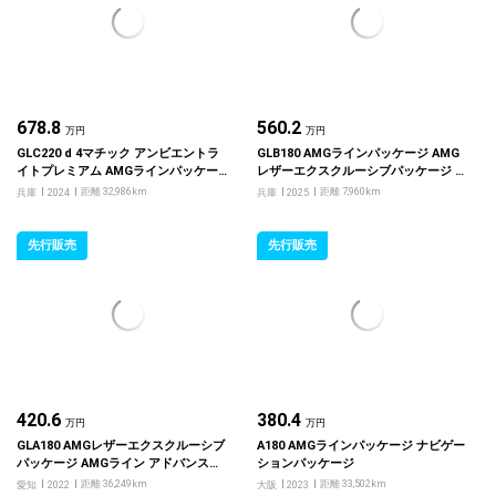
678.8
560.2
万円
万円
GLC220 d 4マチック アンビエントラ
GLB180 AMGラインパッケージ AMG
イトプレミアム AMGラインパッケー
レザーエクスクルーシブパッケージ コ
ジ AMGレザーエクスクルーシブパッ
ンフォートパッケージ
距離 32,986km
距離 7,960km
兵庫
2024
兵庫
2025
ケージ ドライバーズパッケージ
先行販売
先行販売
420.6
380.4
万円
万円
GLA180 AMGレザーエクスクルーシブ
A180 AMGラインパッケージ ナビゲー
パッケージ AMGライン アドバンスド
ションパッケージ
パッケージ
距離 36,249km
距離 33,502km
愛知
2022
大阪
2023