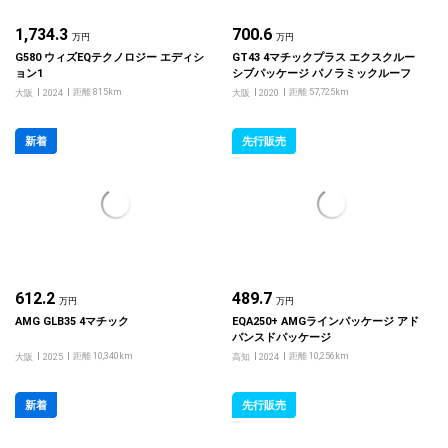
1,734.3
700.6
万円
万円
G580 ウィズEQテクノロジー エディシ
GT43 4マチックプラス エクスクルー
ョン1
シブパッケージ パノラミックルーフ
距離 815km
距離 57,725km
大阪
2024
大阪
2020
新着
先行販売
612.2
489.7
万円
万円
AMG GLB35 4マチック
EQA250+ AMGラインパッケージ アド
バンスドパッケージ
距離 10,340km
距離 10,256km
大阪
2025
高知
2024
新着
先行販売