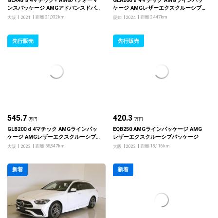
GLA45 S 4マチック+ AMGパフォーマ
GLA200 d 4マチック AMGラインパッ
ンスパッケージ AMGアドバンスドパ
ケージ AMGレザーエクスクルーシブ
ッケージ
パッケージ アドバンスドパッケージ
距離 21,032km
距離 2,447km
大阪
2021
愛知
2024
先行販売
先行販売
545.7
420.3
万円
万円
GLB200 d 4マチック AMGラインパッ
EQB250 AMGラインパッケージ AMG
ケージ AMGレザーエクスクルーシブ
レザーエクスクルーシブパッケージ
パッケージ アドバンスドパッケージ
距離 55,847km
距離 18,116km
大阪
2023
大阪
2023
新着
新着