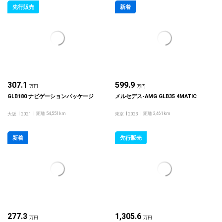
先行販売
新着
307.1
599.9
万円
万円
GLB180 ナビゲーションパッケージ
メルセデス‐AMG GLB35 4MATIC
距離 54,551km
距離 3,461km
大阪
2021
東京
2023
新着
先行販売
277.3
1,305.6
万円
万円