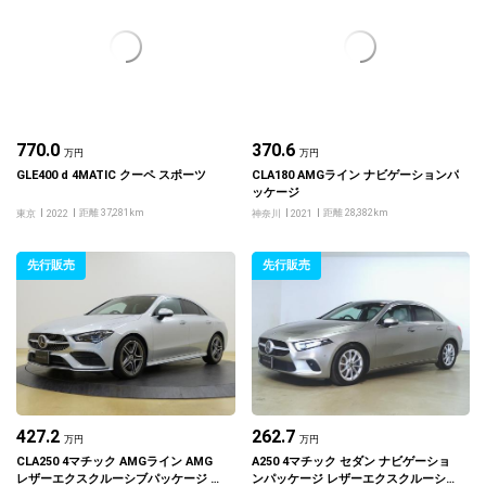
770.0
370.6
万円
万円
GLE400 d 4MATIC クーペ スポーツ
CLA180 AMGライン ナビゲーションパ
ッケージ
距離 37,281km
距離 28,382km
東京
2022
神奈川
2021
先行販売
先行販売
427.2
262.7
万円
万円
CLA250 4マチック AMGライン AMG
A250 4マチック セダン ナビゲーショ
レザーエクスクルーシブパッケージ ナ
ンパッケージ レザーエクスクルーシブ