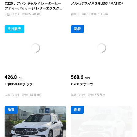
C220 d アバンギャルド レーダーセー
メルセデス-AMG GLE53 4MATIC+
フティーパッケージ レザーエクスクル
ーシブパッケージ
距離 22,935km
距離 7,911km
大阪
2019
神奈川
2025
先行販売
新着
426.8
568.6
万円
万円
EQB350 4マチック
C200 スポーツ
距離 15,658km
距離 7,727km
広島
2024
福岡
2025
新着
新着