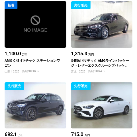
新着
先行販売
1,100.0
1,315.3
万円
万円
AMG C43 4マチック ステーションワ
S450d 4マチック AMGラインパッケー
ゴン
ジ・レザーエクスクルーシブパッケー
ジ・ベーシックパッケージ・ドライバ
距離 3,000km
距離 1,046km
山形
2026
宮城
2026
ーズパッケージ
先行販売
先行販売
692.1
715.0
万円
万円