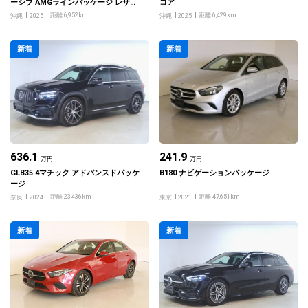
ーシブ AMGラインパッケージ レザー
コア
エクスクルーシブパッケージ
距離 6,952km
距離 6,429km
沖縄
2025
沖縄
2025
新着
新着
636.1
241.9
万円
万円
GLB35 4マチック アドバンスドパッケ
B180 ナビゲーションパッケージ
ージ
距離 23,436km
距離 47,651km
奈良
2024
東京
2021
新着
新着