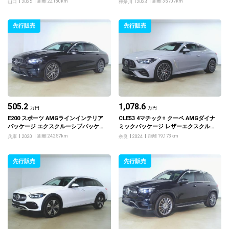
距離 22,180km
距離 35,707km
山口
2025
神奈川
2023
ンターテイメントシステムパッケージ
Burmesterハイエンド4Dサラウンド
サウンドシステム E-ACTIV BODY CO
先行販売
先行販売
NTROL
505.2
1,078.6
万円
万円
E200 スポーツ AMGラインインテリア
CLE53 4マチック+ クーペ AMGダイナ
パッケージ エクスクルーシブパッケー
ミックパッケージ レザーエクスクルー
ジ
シブパッケージ
距離 24,257km
距離 19,173km
兵庫
2020
奈良
2024
先行販売
先行販売