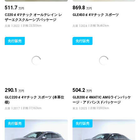
511.7
869.8
万円
万円
C220 d 4マチック オールテレイン レ
GLE450 d 4マチック スポーツ
ザーエクスクルーシブパッケージ
距離 23,533km
距離 56,462km
兵庫
2022
兵庫
2024
先行販売
先行販売
290.1
504.2
万円
万円
GLC220 d 4マチック スポーツ (本革仕
GLB200 d 4MATIC AMGラインパッケ
様)
ージ・アドバンスドパッケージ
距離 37,162km
距離 35,903km
兵庫
2017
東京
2023
先行販売
先行販売