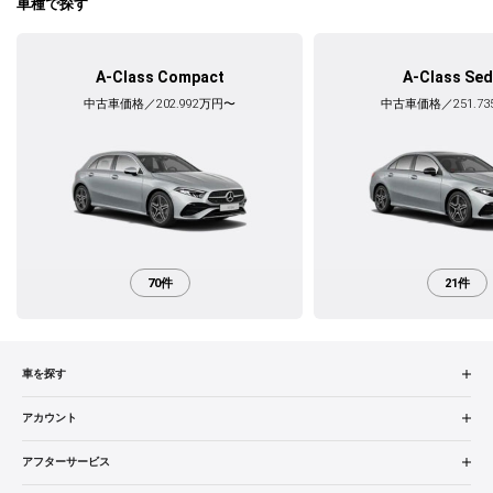
車種で探す
A-Class Compact
A-Class Se
中古車価格／202.992万円〜
中古車価格／251.7
70件
21件
車を探す
中古車検索
アカウント
販売店検索
ログイン
アフターサービス