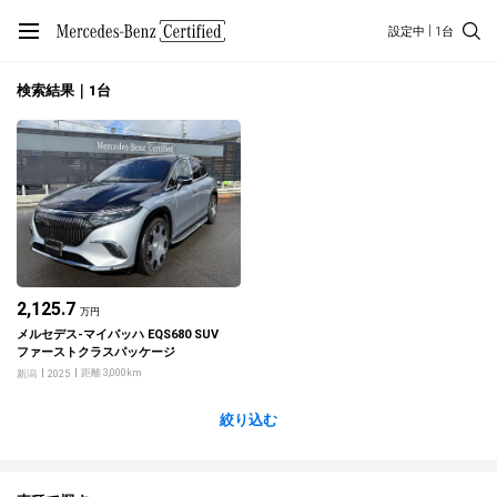
設定中
1台
検索結果｜1台
2,125.7
万円
メルセデス‐マイバッハ EQS680 SUV
ファーストクラスパッケージ
距離 3,000km
新潟
2025
絞り込む