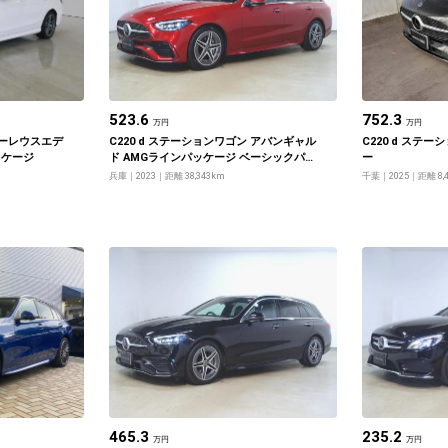
523.6
752.3
万円
万円
ローレウスエデ
C220 d ステーションワゴン アバンギャル
C220 d ステ
ッケージ
ド AMGラインパッケージ ベーシックパッ
ー
ケージ レザーエクスクルーシブパッケー
兵庫
2023
距離 38,343km
千葉
2025
距離 8,
ジ
465.3
235.2
万円
万円