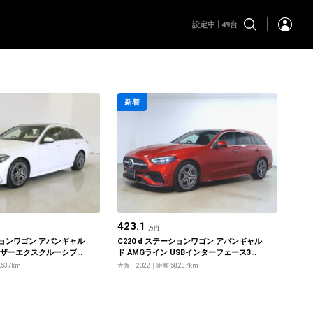
設定中
49台
新着
423.1
万円
ーションワゴン アバンギャル
C220 d ステーションワゴン アバンギャル
 レザーエクスクルーシブパ
ド AMGライン USBインターフェース3ク
シックパッケージ
チ ベーシックパッケージ レザーエクスク
,537km
大阪
2022
距離 58,287km
ルーシブパッケージ