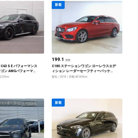
新着
199.1
万円
C63 S E パフォーマンス
C180 ステーションワゴン ローレウスエデ
ゴン AMGパフォーマン
ィション レーダーセーフティーパッケー
ジ
,210km
愛知
2018
距離 49,160km
新着