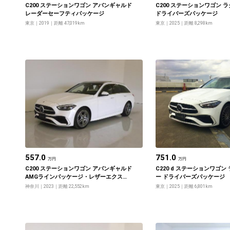
C200 ステーションワゴン アバンギャルド
C200 ステーションワゴン 
レーダーセーフティパッケージ
ドライバーズパッケージ
東京
2019
距離 47,019km
東京
2025
距離 8,298km
557.0
751.0
万円
万円
C200 ステーションワゴン アバンギャルド
C220 d ステーションワゴン
AMGラインパッケージ・レザーエクスク
ー ドライバーズパッケージ
ルーシブパッケージ・ベーシックパッケ
神奈川
2023
距離 22,552km
東京
2025
距離 6,801km
ージ