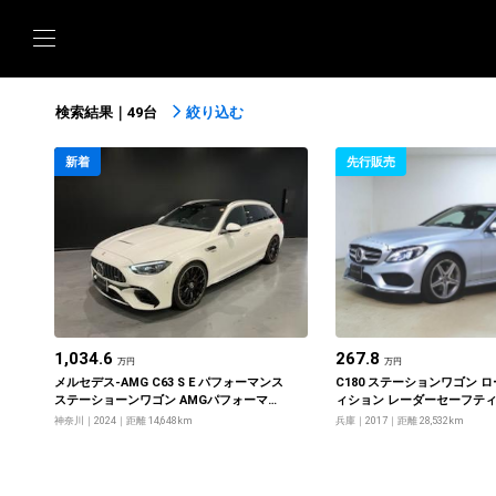
検索結果｜49台
絞り込む
新着
先行販売
1,034.6
267.8
万円
万円
メルセデス‐AMG C63 S E パフォーマンス
C180 ステーションワゴン 
ステーショーンワゴン AMGパフォーマン
ィション レーダーセーフテ
スパッケージ
ジ
神奈川
2024
距離 14,648km
兵庫
2017
距離 28,532km