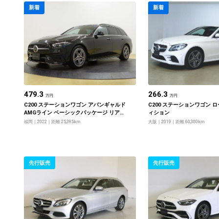
新着
新着
479.3
266.3
万円
万円
C200 ステーションワゴン アバンギャルド
C200 ステーションワゴン 
AMGライン ベーシックパッケージ リアア
ィション
クスルステアリング
福岡
2022
距離 25,395km
大阪
2019
距離 60,300km
先行販売
先行販売