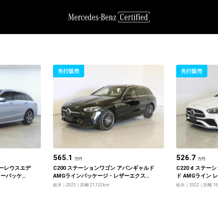
先行販売
先行販売
565.1
526.7
万円
万円
ローレウスエデ
C200 ステーションワゴン アバンギャルド
C220 d ステ
ィーパッケー
AMGラインパッケージ・レザーエクスク
ド AMGライン
ルーシブパッケージ・ベーシックパッケ
ッケージ・ベー
栃木
2023
距離 21,132km
栃木
2022
距離 18
ージ・ドライバーズパッケージ