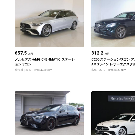
657.5
312.2
万円
万円
メルセデス‐AMG C43 4MATIC ステーシ
C200 ステーションワゴン 
ョンワゴン
AMGライン レザーエクスク
ケージ レーダーセーフティ
神奈川
2023
距離 42,202km
広島
2019
距離 52,595km