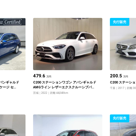
先行販売
479.6
200.5
万円
万円
アバンギャルド
C200 ステーションワゴン アバンギャルド
C200 ステーシ
ケージ セー
AМGライン レザーエクスクルーシブパッ
千葉
2017
距離 30
ケージ・ベーシックパッケージ
宮城
2022
距離 44,048km
先行販売