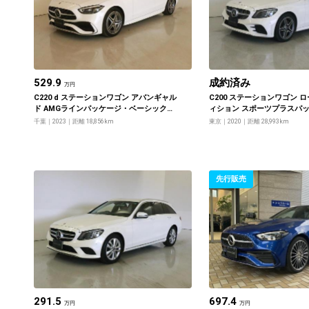
529.9
成約済み
万円
C220 d ステーションワゴン アバンギャル
C200 ステーションワゴン 
ド AMGラインパッケージ・ベーシックパ
ィション スポーツプラスパ
ッケージ
千葉
2023
距離 18,856km
東京
2020
距離 28,993km
先行販売
291.5
697.4
万円
万円