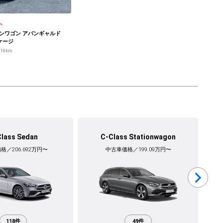
ル
ョンワゴン アバンギャルド
ケージ
916km
Class Sedan
C-Class Stationwagon
格／206.692万円〜
中古車価格／199.09万円〜
118件
49件