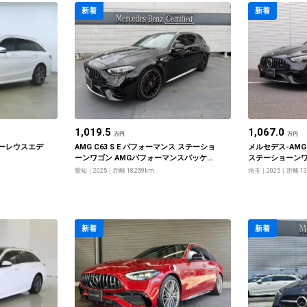
新着
新着
1,019.5
1,067.0
万円
万円
ローレウスエデ
AMG C63 S E パフォーマンス ステーショ
メルセデス‐AMG 
ーンワゴン AMGパフォーマンスパッケー
ステーショーンワ
ジ
スパッケージ
愛知
2025
距離 18,259km
埼玉
2025
距離 13
新着
新着