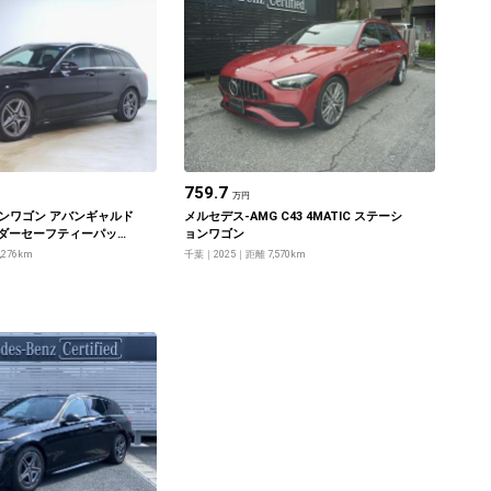
759.7
万円
ョンワゴン アバンギャルド
メルセデス‐AMG C43 4MATIC ステーシ
ーダーセーフティーパッケ
ョンワゴン
パッケージ
,276km
千葉
2025
距離 7,570km