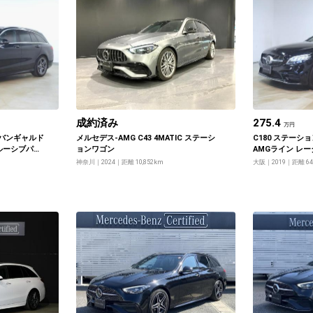
成約済み
275.4
万円
アバンギャルド
メルセデス‐AMG C43 4MATIC ステーシ
C180 ステーシ
ルーシブパッ
ョンワゴン
AMGライン レ
ーパッケージ
ージ ベーシック
神奈川
2024
距離 10,852km
大阪
2019
距離 64