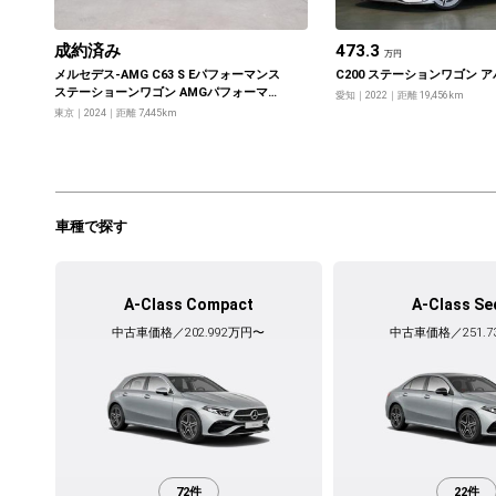
成約済み
473.3
万円
メルセデス‐AMG C63 S Eパフォーマンス
C200 ステーションワゴン 
ステーショーンワゴン AMGパフォーマン
愛知
2022
距離 19,456km
スパッケージ・AMGカーボンパッケージ
東京
2024
距離 7,445km
車種で探す
A-Class Compact
A-Class Se
中古車価格／202.992万円〜
中古車価格／251.7
72件
22件