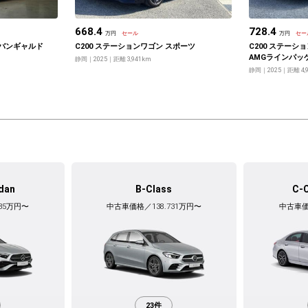
668.4
728.4
万円
セール
万円
セー
アバンギャルド
C200 ステーションワゴン スポーツ
C200 ステーシ
AMGラインパッ
静岡
2025
距離 3,941km
静岡
2025
距離 4,
dan
B-Class
C-
35万円〜
中古車価格／138.731万円〜
中古車価
23件