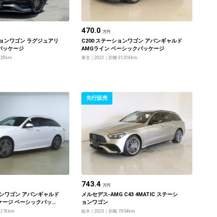
470.0
万円
ーションワゴン ラグジュアリ
C200 ステーションワゴン アバンギャルド
パッケージ
AMGライン ベーシックパッケージ
828km
東京
2022
距離 31,518km
先行販売
743.4
万円
ョンワゴン アバンギャルド
メルセデス‐AMG C43 4MATIC ステーシ
ケージ ベーシックパッケ
ョンワゴン
,176km
栃木
2023
距離 7,954km