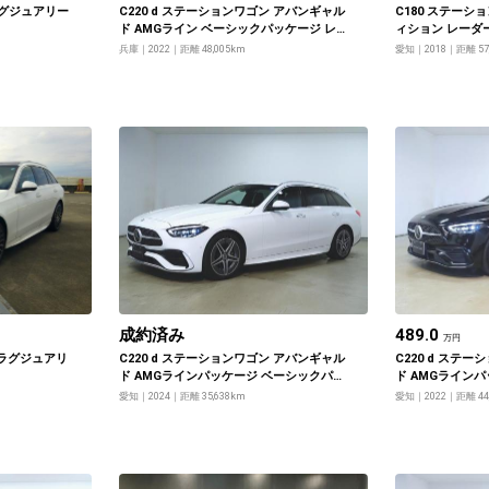
ラグジュアリー
C220 d ステーションワゴン アバンギャル
C180 ステーシ
ド AMGライン ベーシックパッケージ レ
ィション レーダ
ザーエクスクルーシブパッケージ USBイ
ジ
兵庫
2022
距離 48,005km
愛知
2018
距離 57
ンターフェース3クチ
成約済み
489.0
万円
 ラグジュアリ
C220 d ステーションワゴン アバンギャル
C220 d ステ
ド AMGラインパッケージ ベーシックパッ
ド AMGライン
ケージ
ケージ
愛知
2024
距離 35,638km
愛知
2022
距離 44