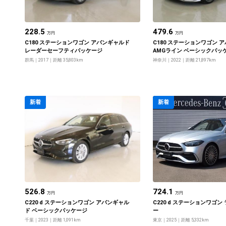
228.5
479.6
万円
万円
C180 ステーションワゴン アバンギャルド
C180 ステーションワゴン 
レーダーセーフティパッケージ
AMGライン ベーシックパッ
群馬
2017
距離 35,803km
神奈川
2022
距離 21,897km
新着
新着
526.8
724.1
万円
万円
C220 d ステーションワゴン アバンギャル
C220 d ステーションワゴン
ド ベーシックパッケージ
ー
千葉
2023
距離 1,091km
東京
2025
距離 5,332km