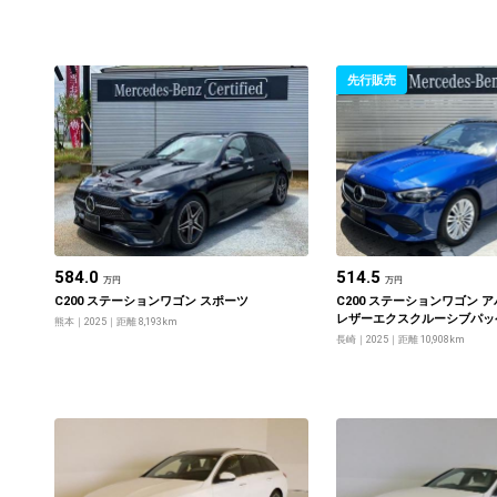
先行販売
584.0
514.5
万円
万円
C200 ステーションワゴン スポーツ
C200 ステーションワゴン 
レザーエクスクルーシブパッ
熊本
2025
距離 8,193km
フティビジョンパッケージ
長崎
2025
距離 10,908km