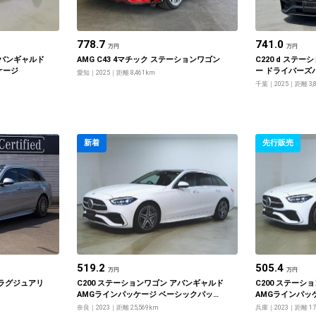
778.7
741.0
万円
万円
アバンギャルド
AMG C43 4マチック ステーションワゴン
C220 d ステ
ケージ
ー ドライバーズ
愛知
2025
距離 8,461km
千葉
2025
距離 3,
新着
先行販売
519.2
505.4
万円
万円
 ラグジュアリ
C200 ステーションワゴン アバンギャルド
C200 ステーシ
AMGラインパッケージ ベーシックパッケ
AMGラインパッ
ージ レザーエクスクルーシブパッケージ
ージ
奈良
2023
距離 25,569km
兵庫
2023
距離 17