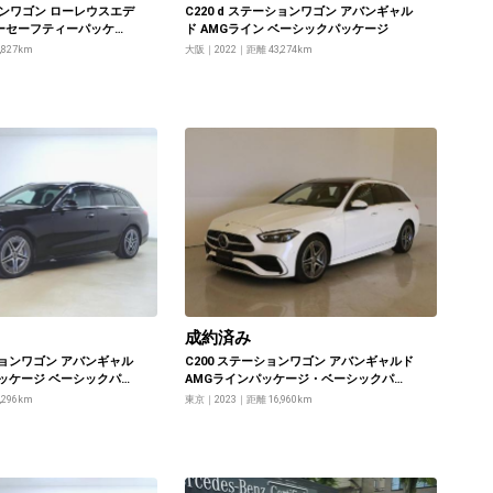
ョンワゴン ローレウスエデ
C220 d ステーションワゴン アバンギャル
ーセーフティーパッケー
ド AMGライン ベーシックパッケージ
,827km
大阪
2022
距離 43,274km
成約済み
ーションワゴン アバンギャル
C200 ステーションワゴン アバンギャルド
パッケージ ベーシックパッ
AMGラインパッケージ・ベーシックパッ
ケージ
,296km
東京
2023
距離 16,960km