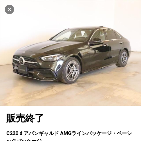
マイリストに追加
設定中
1032台
電話で問い合わせ（無料）
車を探す
府中
サーティファイドカーセンター
中古車検索
アカウント
キャンセル
販売店情報
販売店検索
ログイン
アフターサービス
エリア別最新ニュース
マイアカウント
アフターサービス
企業情報
地図を見る
品質と保証
マイリスト
車検／定期点検
企業概要
リンク
在庫一覧
ローン・リース
保存した検索条件
コーティング
業績決算情報
ヤナセ認定中古車
プライバシーポリシー
ソーシャルメディアポリシー
自動車保険
問合せ履歴
タイヤ交換
プレスリリース
BMW認定中古車
利用規約
会社概要
キャンセル
販売終了
カタログ情報
アカウントの確認・編集
ボディ修理
ヤナセの歴史
フォルクスワーゲン認定中古車
金融商品の勧誘方針
古物営業法に基づく表示
ログアウト
エンジンオイル
採用情報
AUDI認定中古車
退会について
C220 d アバンギャルド AMGラインパッケージ・ベーシ
ックパッケージ
女性活躍・次世代育成
ポルシェ認定中古車