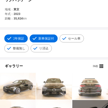
© 2021 YANASE & CO.,LTD. ALL RIGHTS RESERVED.
新車情報
地域：
東京
年式：
2023
距離：
35,924
km
2年保証
新車保証付
セール車
整備無し
リ済込
ギャラリー
36枚