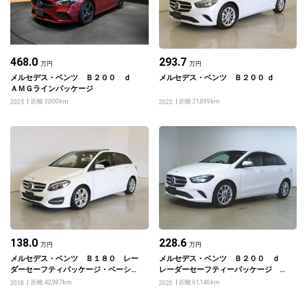
468.0
293.7
万円
万円
メルセデス・ベンツ Ｂ２００ ｄ
メルセデス・ベンツ Ｂ２００ ｄ
ＡＭＧラインパッケージ
距離 3,000km
距離 21,899km
2025
2022
138.0
228.6
万円
万円
メルセデス・ベンツ Ｂ１８０ レー
メルセデス・ベンツ Ｂ２００ ｄ
ダーセーフティパッケージ・ベーシッ
レーダーセーフティーパッケージ ナ
クパッケージ・プレミアムパッケージ
ビゲーションパッケージ
距離 42,987km
距離 61,146km
2018
2020