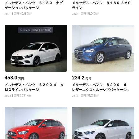
メルセデス・ベンツ Ｂ１８０ ナビ
メルセデス・ベンツ Ｂ１８０ ＡＭＧ
ゲーションパッケージ
ライン
距離 45,987km
距離 51,546km
2021
2022
458.0
234.2
万円
万円
メルセデス・ベンツ Ｂ２００ ｄ Ａ
メルセデス・ベンツ Ｂ２００ ｄ
ＭＧラインパッケージ
レザーエクスクルーシブパッケージ
レーダーセーフティーパッケージ ア
距離 3,631km
距離 52,538km
2025
2019
ドバンスドパッケージ ナビゲーショ
ンパッケージ