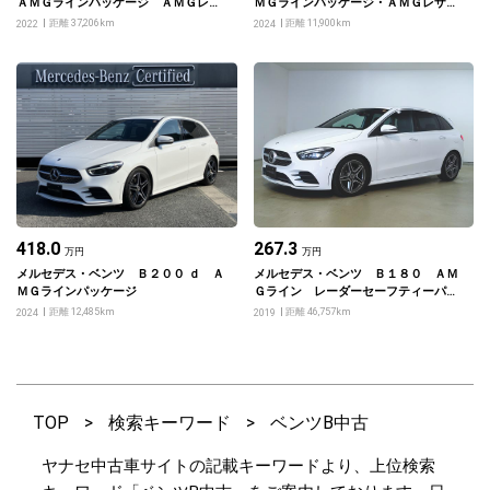
ＡＭＧラインパッケージ ＡＭＧレザ
ＭＧラインパッケージ・ＡＭＧレザー
ーエクスクルーシブパッケージ アド
エクスクルーシブパッケージ
距離 37,206km
距離 11,900km
2022
2024
バンスドパッケージ
418.0
267.3
万円
万円
メルセデス・ベンツ Ｂ２００ ｄ Ａ
メルセデス・ベンツ Ｂ１８０ ＡＭ
ＭＧラインパッケージ
Ｇライン レーダーセーフティーパッ
ケージ ナビゲーションパッケージ
距離 12,485km
距離 46,757km
2024
2019
アドバンスドパッケージ
TOP
>
検索キーワード
>
ベンツB中古
ヤナセ中古車サイトの記載キーワードより、上位検索