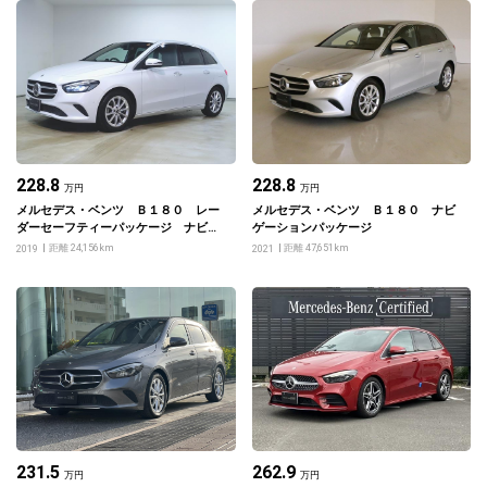
228.8
228.8
万円
万円
メルセデス・ベンツ Ｂ１８０ レー
メルセデス・ベンツ Ｂ１８０ ナビ
ダーセーフティーパッケージ ナビゲ
ゲーションパッケージ
ーションパッケージ
距離 24,156km
距離 47,651km
2019
2021
231.5
262.9
万円
万円