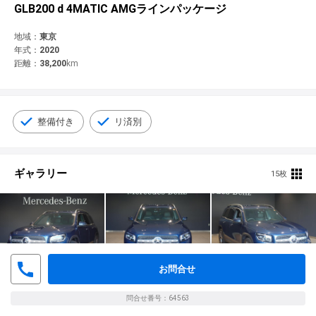
© 2021 YANASE & CO.,LTD. ALL RIGHTS RESERVED.
GLB200 d 4МATIC AМGラインパッケージ
新車情報
地域：
東京
年式：
2020
距離：
38,200
km
整備付き
リ済別
ギャラリー
15枚
お問合せ
問合せ番号：64563