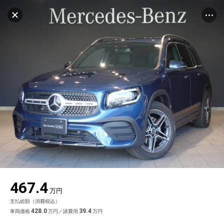
マイリストに追加
設定中
1032台
電話で問い合わせ
車を探す
宮園輸入車販売株式会社 メルセデス・ベンツ
西東京
中古車検索
アカウント
サーティファイドカーセンター
キャンセル
販売店検索
ログイン
アフターサービス
販売店情報
エリア別最新ニュース
マイアカウント
アフターサービス
企業情報
地図を見る
品質と保証
マイリスト
車検／定期点検
企業概要
リンク
ローン・リース
保存した検索条件
コーティング
業績決算情報
ヤナセ認定中古車
プライバシーポリシー
ソーシャルメディアポリシー
在庫一覧
自動車保険
問合せ履歴
タイヤ交換
プレスリリース
BMW認定中古車
利用規約
会社概要
キャンセル
467.4
カタログ情報
アカウントの確認・編集
ボディ修理
ヤナセの歴史
フォルクスワーゲン認定中古車
金融商品の勧誘方針
古物営業法に基づく表示
万円
支払総額（消費税込）
ログアウト
エンジンオイル
採用情報
AUDI認定中古車
退会について
428.0
39.4
車両価格
万円／諸費用
万円
女性活躍・次世代育成
ポルシェ認定中古車