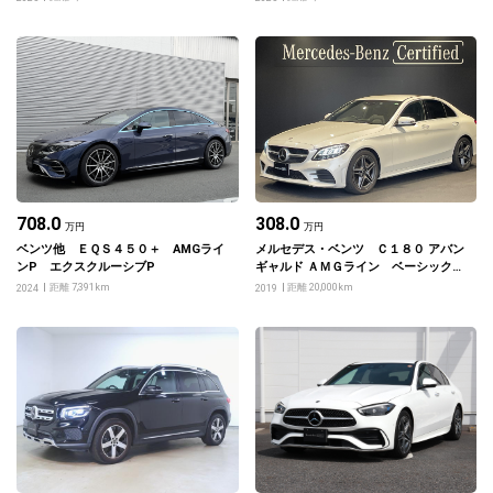
708.0
308.0
万円
万円
ベンツ他 ＥＱＳ４５０＋ AMGライ
メルセデス・ベンツ Ｃ１８０ アバン
ンP エクスクルーシブP
ギャルド ＡＭＧライン ベーシックパ
ッケージ
距離 7,391km
距離 20,000km
2024
2019