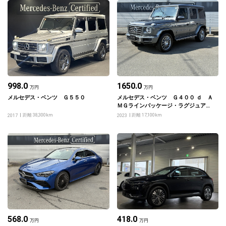
998.0
1650.0
万円
万円
メルセデス・ベンツ Ｇ５５０
メルセデス・ベンツ Ｇ４００ ｄ Ａ
ＭＧラインパッケージ・ラグジュアリ
ーパッケージ・Ｇ ｍａｎｕｆａｋｔｕ
距離 38,300km
距離 17,100km
2017
2023
ｒプログラムプラス
568.0
418.0
万円
万円