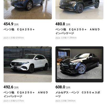
454.9
480.8
万円
万円
ベンツ他 ＥＱＡ２５０＋
ベンツ他 ＥＱＡ２５０＋ ＡＭＧラ
インパッケージ
距離 4,168km
距離 11,596km
2025
2024
492.6
608.0
万円
万円
ベンツ他 ＥＱＡ２５０＋ ＡＭＧラ
メルセデス・ベンツ C３５０ e スポ
インパッケージ
ーツ
距離 6,157km
距離 7,960km
2025
2025