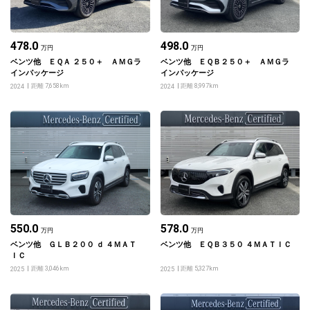
478.0
498.0
万円
万円
ベンツ他 ＥＱＡ ２５０＋ ＡＭＧラ
ベンツ他 ＥＱＢ２５０＋ ＡＭＧラ
インパッケージ
インパッケージ
距離 7,658km
距離 8,997km
2024
2024
550.0
578.0
万円
万円
ベンツ他 ＧＬＢ２００ ｄ ４ＭＡＴ
ベンツ他 ＥＱＢ３５０ ４ＭＡＴＩＣ
ＩＣ
距離 3,046km
距離 5,327km
2025
2025