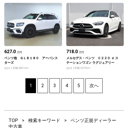
627.0
718.0
万円
万円
ベンツ他 ＧＬＢ１８０ アーバンス
メルセデス・ベンツ Ｃ２２０ ｄ ス
ターズ
テーションワゴン ラグジュアリー
距離 4,861km
距離 3,919km
2025
2025
1
2
3
4
5
次へ
TOP
>
検索キーワード
>
ベンツ正規ディーラー
中古車