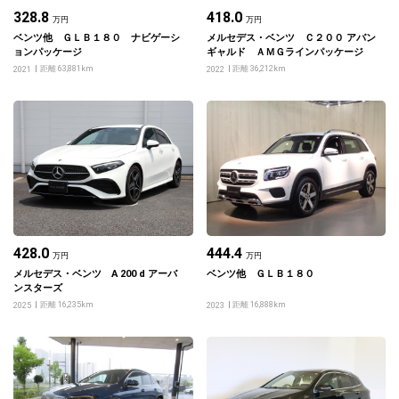
328.8
418.0
万円
万円
ベンツ他 ＧＬＢ１８０ ナビゲーシ
メルセデス・ベンツ Ｃ２００ アバン
ョンパッケージ
ギャルド ＡＭＧラインパッケージ
距離 63,881km
距離 36,212km
2021
2022
428.0
444.4
万円
万円
メルセデス・ベンツ A 200 d アーバ
ベンツ他 ＧＬＢ１８０
ンスターズ
距離 16,235km
距離 16,888km
2025
2023