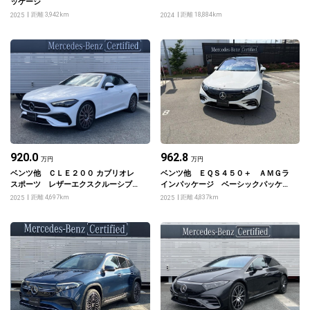
ッケージ
距離 3,942km
距離 18,884km
2025
2024
920.0
962.8
万円
万円
ベンツ他 ＣＬＥ２００ カブリオレ
ベンツ他 ＥＱＳ４５０＋ ＡＭＧラ
スポーツ レザーエクスクルーシブパ
インパッケージ ベーシックパッケー
ッケージ・ドライバーズパッケージ
ジ
距離 4,697km
距離 4,837km
2025
2025