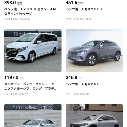
398.0
451.6
万円
万円
ベンツ他 Ａ２００ ｄ セダン ＡＭ
ベンツ他 ＥＱＢ２５０＋
Ｇラインパッケージ
距離 15,624km
距離 16,516km
2024
2025
1197.0
346.8
万円
万円
メルセデス・ベンツ Ｖ２２０ ｄ
ベンツ他 ＥＱＡ２５０
エクスクルーシブ ロング プラチナ
スイート
距離 3,000km
距離 3,689km
2025
2023