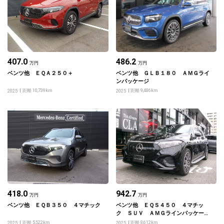
407.0
486.2
万円
万円
ベンツ他 ＥＱＡ２５０＋
ベンツ他 ＧＬＢ１８０ ＡＭＧライ
ンパッケージ
距離 10,739km
距離 9,486km
2025
2025
418.0
942.7
万円
万円
ベンツ他 ＥＱＢ３５０ ４マチック
ベンツ他 ＥＱＳ４５０ ４マチッ
ク ＳＵＶ ＡＭＧラインパッケー
ジ ナイトパッケージ
距離 5,522km
距離 8,612km
2025
2025