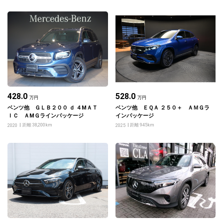
428.0
528.0
万円
万円
ベンツ他 ＧＬＢ２００ ｄ ４МＡＴ
ベンツ他 ＥＱＡ ２５０＋ ＡＭＧラ
ＩＣ ＡМＧラインパッケージ
インパッケージ
距離 38,200km
距離 945km
2020
2025