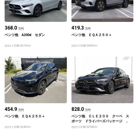
368.0
419.3
万円
万円
ベンツ他 A200d セダン
ベンツ他 ＥＱＡ２５０＋
距離 4,619km
距離 9,689km
2024
2025
454.9
828.0
万円
万円
ベンツ他 ＥＱＡ２５０＋
ベンツ他 ＣＬＥ２００ クーペ ス
ポーツ ドライバーズパッケージ レ
ザーエクスクルーシブパッケージ
距離 5,640km
距離 3,054km
2025
2025