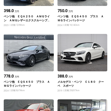
398.0
750.0
万円
万円
ベンツ他 ＥＱＡ２５０ ＡＭＧライ
ベンツ他 ＥＱＳ４５０ プラス Ａ
ン ＡＭＧレザーエクスクルーシブパ
ＭＧラインパッケージ
ッケージ
距離 7,259km
距離 16,142km
2023
2024
778.0
388.0
万円
万円
ベンツ他 ＥＱＳ４５０ プラス Ａ
メルセデス・ベンツ Ｃ１８０ クー
ＭＧラインパッケージ
ペ スポーツ
距離 8,674km
距離 29,837km
2024
2019