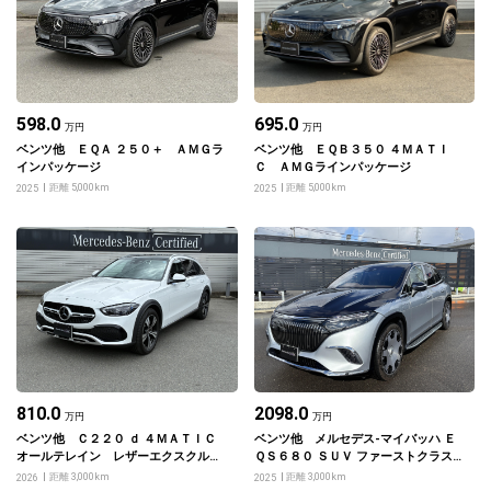
598.0
695.0
万円
万円
ベンツ他 ＥＱＡ ２５０＋ ＡＭＧラ
ベンツ他 ＥＱＢ３５０ ４ＭＡＴＩ
インパッケージ
Ｃ ＡＭＧラインパッケージ
距離 5,000km
距離 5,000km
2025
2025
810.0
2098.0
万円
万円
ベンツ他 Ｃ２２０ ｄ ４ＭＡＴＩＣ
ベンツ他 メルセデス‐マイバッハ Ｅ
オールテレイン レザーエクスクルー
ＱＳ６８０ ＳＵＶ ファーストクラス
シブパッケージ
パッケージ
距離 3,000km
距離 3,000km
2026
2025