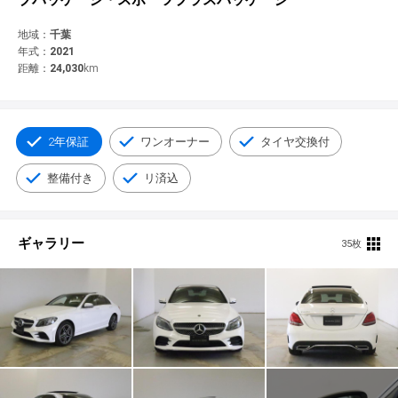
© 2021 YANASE & CO.,LTD. ALL RIGHTS RESERVED.
新車情報
地域：
千葉
年式：
2021
距離：
24,030
km
2年保証
ワンオーナー
タイヤ交換付
整備付き
リ済込
ギャラリー
35枚