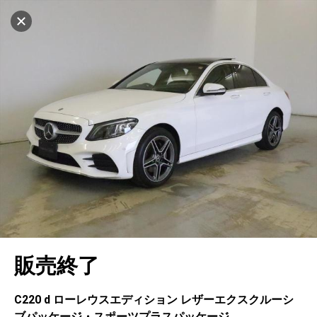
設定中
1032台
キャンセル
車を探す
松戸
サーティファイドカーセンター
中古車検索
アカウント
販売店情報
販売店検索
ログイン
アフターサービス
エリア別最新ニュース
マイアカウント
アフターサービス
企業情報
地図を見る
品質と保証
マイリスト
車検／定期点検
企業概要
リンク
在庫一覧
ローン・リース
保存した検索条件
コーティング
業績決算情報
ヤナセ認定中古車
プライバシーポリシー
ソーシャルメディアポリシー
自動車保険
問合せ履歴
タイヤ交換
プレスリリース
BMW認定中古車
利用規約
会社概要
キャンセル
販売終了
カタログ情報
アカウントの確認・編集
ボディ修理
ヤナセの歴史
フォルクスワーゲン認定中古車
金融商品の勧誘方針
古物営業法に基づく表示
ログアウト
エンジンオイル
採用情報
AUDI認定中古車
退会について
C220 d ローレウスエディション レザーエクスクルーシ
ブパッケージ・スポーツプラスパッケージ
女性活躍・次世代育成
ポルシェ認定中古車