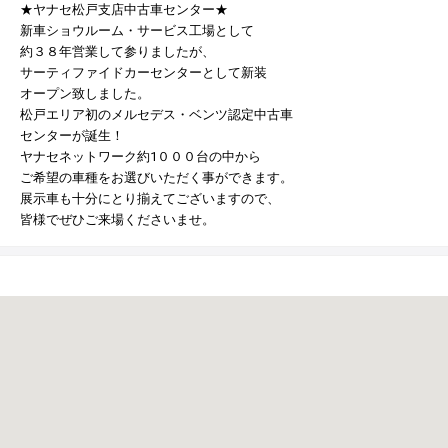
© 2021 YANASE & CO.,LTD. ALL RIGHTS RESERVED.
★ヤナセ松戸支店中古車センター★
新車ショウルーム・サービス工場として
新車情報
約３８年営業して参りましたが、
サーティファイドカーセンターとして新装
オープン致しました。
松戸エリア初のメルセデス・ベンツ認定中古車
センターが誕生！
ヤナセネットワーク約1０００台の中から
ご希望の車種をお選びいただく事ができます。
展示車も十分にとり揃えてございますので、
皆様でぜひご来場くださいませ。