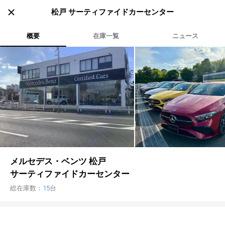
松戸 サーティファイドカーセンター
条件の設定
概要
在庫一覧
ニュース
車を探す
中古車検索
アカウント
販売店検索
ログイン
アフターサービス
エリア別最新ニュース
マイアカウント
アフターサービス
企業情報
品質と保証
マイリスト
車検／定期点検
企業概要
リンク
ローン・リース
保存した検索条件
コーティング
業績決算情報
ヤナセ認定中古車
プライバシーポリシー
ソーシャルメディアポリシー
メルセデス・ベンツ 松戸
自動車保険
問合せ履歴
タイヤ交換
プレスリリース
BMW認定中古車
利用規約
会社概要
サーティファイドカーセンター
カタログ情報
アカウントの確認・編集
ボディ修理
ヤナセの歴史
フォルクスワーゲン認定中古車
金融商品の勧誘方針
古物営業法に基づく表示
総在庫数：
15
台
ログアウト
エンジンオイル
採用情報
AUDI認定中古車
退会について
女性活躍・次世代育成
ポルシェ認定中古車