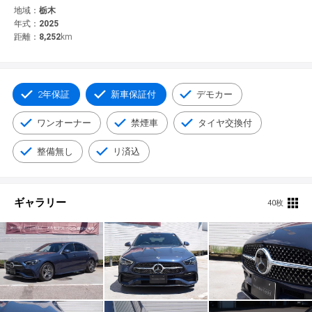
© 2021 YANASE & CO.,LTD. ALL RIGHTS RESERVED.
地域：
栃木
年式：
2025
新車情報
距離：
8,252
km
2年保証
新車保証付
デモカー
ワンオーナー
禁煙車
タイヤ交換付
整備無し
リ済込
ギャラリー
40枚