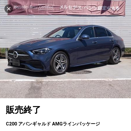
設定中
1005台
キャンセル
車を探す
宇都宮
サーティファイドカーセンター
中古車検索
アカウント
販売店情報
販売店検索
ログイン
アフターサービス
エリア別最新ニュース
マイアカウント
アフターサービス
企業情報
地図を見る
品質と保証
マイリスト
車検／定期点検
企業概要
リンク
在庫一覧
ローン・リース
保存した検索条件
コーティング
業績決算情報
ヤナセ認定中古車
プライバシーポリシー
ソーシャルメディアポリシー
自動車保険
問合せ履歴
タイヤ交換
プレスリリース
BMW認定中古車
利用規約
会社概要
キャンセル
販売終了
カタログ情報
アカウントの確認・編集
ボディ修理
ヤナセの歴史
フォルクスワーゲン認定中古車
金融商品の勧誘方針
古物営業法に基づく表示
ログアウト
エンジンオイル
採用情報
AUDI認定中古車
退会について
C200 アバンギャルド AMGラインパッケージ
女性活躍・次世代育成
ポルシェ認定中古車