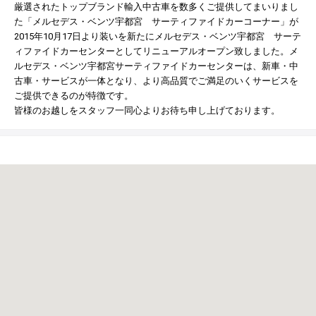
© 2021 YANASE & CO.,LTD. ALL RIGHTS RESERVED.
厳選されたトップブランド輸入中古車を数多くご提供してまいりまし
た「メルセデス・ベンツ宇都宮 サーティファイドカーコーナー」が
新車情報
2015年10月17日より装いを新たにメルセデス・ベンツ宇都宮 サーテ
ィファイドカーセンターとしてリニューアルオープン致しました。メ
ルセデス・ベンツ宇都宮サーティファイドカーセンターは、新車・中
古車・サービスが一体となり、より高品質でご満足のいくサービスを
ご提供できるのが特徴です。
皆様のお越しをスタッフ一同心よりお待ち申し上げております。