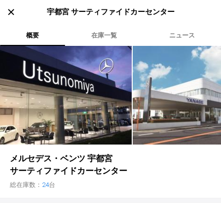
宇都宮 サーティファイドカーセンター
条件の設定
概要
在庫一覧
ニュース
車を探す
中古車検索
アカウント
販売店検索
ログイン
アフターサービス
エリア別最新ニュース
マイアカウント
アフターサービス
企業情報
品質と保証
マイリスト
車検／定期点検
企業概要
リンク
ローン・リース
保存した検索条件
コーティング
業績決算情報
ヤナセ認定中古車
プライバシーポリシー
ソーシャルメディアポリシー
メルセデス・ベンツ 宇都宮
自動車保険
問合せ履歴
タイヤ交換
プレスリリース
BMW認定中古車
利用規約
会社概要
サーティファイドカーセンター
カタログ情報
アカウントの確認・編集
ボディ修理
ヤナセの歴史
フォルクスワーゲン認定中古車
金融商品の勧誘方針
古物営業法に基づく表示
総在庫数：
24
台
ログアウト
エンジンオイル
採用情報
AUDI認定中古車
退会について
女性活躍・次世代育成
ポルシェ認定中古車