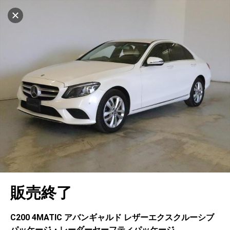
マイリストに追加
設定中
1002台
電話で問い合わせ（無料）
車を探す
府中
サーティファイドカーセンター
中古車検索
アカウント
キャンセル
販売店情報
販売店検索
ログイン
アフターサービス
エリア別最新ニュース
マイアカウント
アフターサービス
企業情報
地図を見る
品質と保証
マイリスト
車検／定期点検
企業概要
リンク
在庫一覧
ローン・リース
保存した検索条件
コーティング
業績決算情報
ヤナセ認定中古車
プライバシーポリシー
ソーシャルメディアポリシー
自動車保険
問合せ履歴
タイヤ交換
プレスリリース
BMW認定中古車
利用規約
会社概要
キャンセル
販売終了
カタログ情報
アカウントの確認・編集
ボディ修理
ヤナセの歴史
フォルクスワーゲン認定中古車
金融商品の勧誘方針
古物営業法に基づく表示
ログアウト
エンジンオイル
採用情報
AUDI認定中古車
退会について
C200 4MATIC アバンギャルド レザーエクスクルーシブ
パッケージ・レーダーセーフティパッケージ
女性活躍・次世代育成
ポルシェ認定中古車