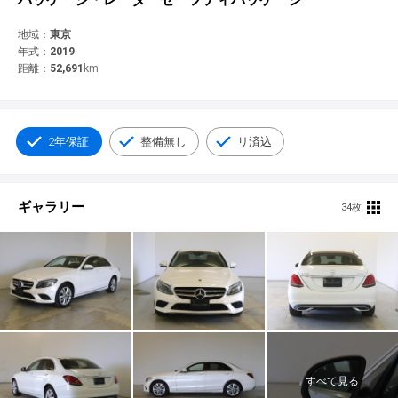
© 2021 YANASE & CO.,LTD. ALL RIGHTS RESERVED.
新車情報
地域：
東京
年式：
2019
距離：
52,691
km
2年保証
整備無し
リ済込
ギャラリー
34枚