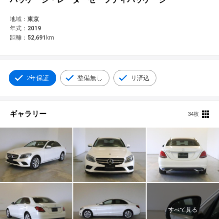
© 2021 YANASE & CO.,LTD. ALL RIGHTS RESERVED.
新車情報
地域：
東京
年式：
2019
距離：
52,691
km
2年保証
整備無し
リ済込
ギャラリー
34枚