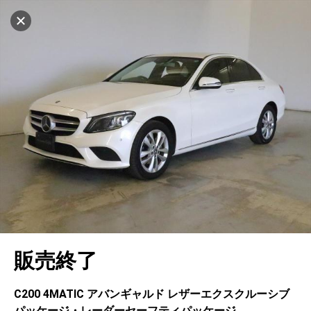
マイリストに追加
設定中
1035台
電話で問い合わせ（無料）
車を探す
府中
サーティファイドカーセンター
中古車検索
アカウント
キャンセル
販売店情報
販売店検索
ログイン
アフターサービス
エリア別最新ニュース
マイアカウント
アフターサービス
企業情報
地図を見る
品質と保証
マイリスト
車検／定期点検
企業概要
リンク
在庫一覧
ローン・リース
保存した検索条件
コーティング
業績決算情報
ヤナセ認定中古車
プライバシーポリシー
ソーシャルメディアポリシー
自動車保険
問合せ履歴
タイヤ交換
プレスリリース
BMW認定中古車
利用規約
会社概要
キャンセル
販売終了
カタログ情報
アカウントの確認・編集
ボディ修理
ヤナセの歴史
フォルクスワーゲン認定中古車
金融商品の勧誘方針
古物営業法に基づく表示
ログアウト
エンジンオイル
採用情報
AUDI認定中古車
退会について
C200 4MATIC アバンギャルド レザーエクスクルーシブ
パッケージ・レーダーセーフティパッケージ
女性活躍・次世代育成
ポルシェ認定中古車