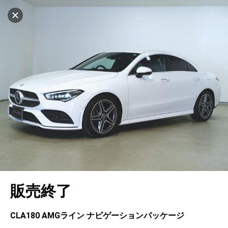
設定中
997台
キャンセル
車を探す
千里
サーティファイドカーセンター
中古車検索
アカウント
販売店情報
販売店検索
ログイン
アフターサービス
エリア別最新ニュース
マイアカウント
アフターサービス
企業情報
地図を見る
品質と保証
マイリスト
車検／定期点検
企業概要
リンク
在庫一覧
ローン・リース
保存した検索条件
コーティング
業績決算情報
ヤナセ認定中古車
プライバシーポリシー
ソーシャルメディアポリシー
自動車保険
問合せ履歴
タイヤ交換
プレスリリース
BMW認定中古車
利用規約
会社概要
キャンセル
販売終了
カタログ情報
アカウントの確認・編集
ボディ修理
ヤナセの歴史
フォルクスワーゲン認定中古車
金融商品の勧誘方針
古物営業法に基づく表示
ログアウト
エンジンオイル
採用情報
AUDI認定中古車
退会について
CLA180 AMGライン ナビゲーションパッケージ
女性活躍・次世代育成
ポルシェ認定中古車