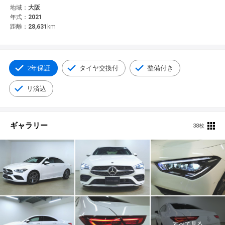
© 2021 YANASE & CO.,LTD. ALL RIGHTS RESERVED.
地域：
大阪
年式：
2021
新車情報
距離：
28,631
km
2年保証
タイヤ交換付
整備付き
リ済込
ギャラリー
38枚