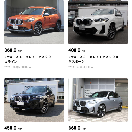
368.0
408.0
万円
万円
BMW Ｘ１ ｘＤｒｉｖｅ２０ｉ
BMW Ｘ３ ｘＤｒｉｖｅ２０ｄ
ｘライン
Ｍスポーツ
距離 25,000km
距離 60,000km
2023
2022
458.0
668.0
万円
万円