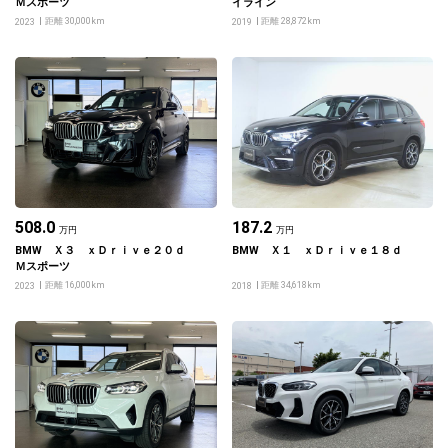
Ｍスポーツ
イライン
距離 30,000km
距離 28,872km
2023
2019
508.0
187.2
万円
万円
BMW Ｘ３ ｘＤｒｉｖｅ２０ｄ
BMW Ｘ１ ｘＤｒｉｖｅ１８ｄ
Ｍスポーツ
距離 16,000km
距離 34,618km
2023
2018