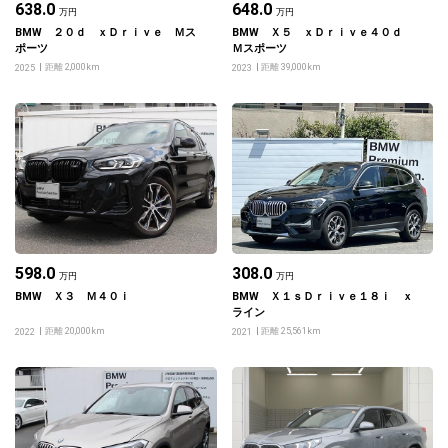
638.0
648.0
万円
万円
BMW ２０ｄ ｘＤｒｉｖｅ Ｍス
BMW Ｘ５ ｘＤｒｉｖｅ４０ｄ
ポーツ
Ｍスポーツ
距離 2,000km
距離 39,000km
2025
2023
598.0
308.0
万円
万円
BMW Ｘ３ Ｍ４０ｉ
BMW Ｘ１ｓＤｒｉｖｅ１８ｉ ｘ
ライン
距離 20,000km
距離 25,561km
2022
2021