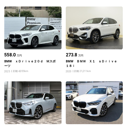
558.0
273.8
万円
万円
BMW ｘＤｒｉｖｅ２０ｄ Ｍスポ
BMW ＢＭＷ Ｘ１ ｓＤｒｉｖｅ
ーツ
１８ｉ
距離 4,055km
距離 21,211km
2025
2020