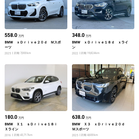
558.0
348.0
万円
万円
BMW ｘＤｒｉｖｅ２０ｄ Ｍスポ
BMW ｘＤｒｉｖｅ１８ｄ ｘライ
ーツ
ン
距離 7,000km
距離 19,824km
2025
2022
180.0
638.0
万円
万円
BMW Ｘ１ ｓＤｒｉｖｅ１８ｉ
BMW Ｘ３ ｘＤｒｉｖｅ２０ｄ
Ｘライン
Ｍスポーツ
距離 43,717km
距離 4,600km
2016
2025