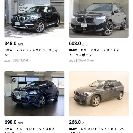
348.0
608.0
万円
万円
BMW ｘＤｒｉｖｅ２０ｄ Ｘライ
BMW Ｘ３ ２０ｄ ｘＤｒｉｖ
ン
ｅ Ｍスポーツ
距離 32,000km
距離 9,000km
2021
2025
698.0
266.8
万円
万円
BMW Ｘ６ ｘＤｒｉｖｅ３５ｄ
BMW Ｘ１ ｓＤｒｉｖｅ１８ｉ ハ