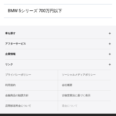
BMW 5シリーズ 700万円以下
車を探す
中古車検索
アフターサービス
販売店検索
アフターサービス
企業情報
エリア別最新ニュース
車検／定期点検
企業概要
リンク
品質と保証
コーティング
業績決算情報
ヤナセ認定中古車
プライバシーポリシー
ソーシャルメディアポリシー
ローン・リース
タイヤ交換
プレスリリース
BMW認定中古車
利用規約
会社概要
自動車保険
ボディ修理
ヤナセの歴史
フォルクスワーゲン認定中古車
金融商品の勧誘方針
古物営業法に基づく表示
カタログ情報
エンジンオイル
採用情報
AUDI認定中古車
店間移送料金について
退会について