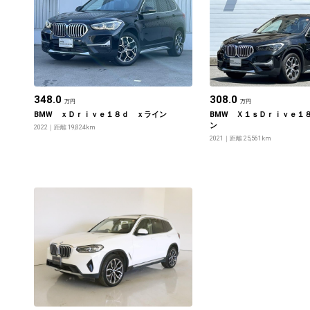
348.0
308.0
万円
万円
BMW ｘＤｒｉｖｅ１８ｄ ｘライン
BMW Ｘ１ｓＤｒｉｖｅ１
ン
2022
距離 19,824km
2021
距離 25,561km