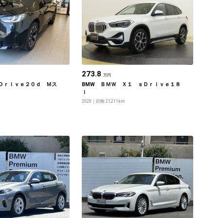
273.8
万円
Ｄｒｉｖｅ２０ｄ Ｍス
BMW ＢＭＷ Ｘ１ ｓＤｒｉｖｅ１８
ｉ
2020
距離 21,211km