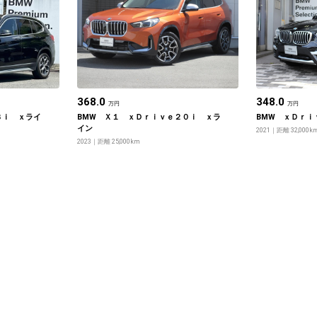
368.0
348.0
万円
万円
８ｉ ｘライ
BMW Ｘ１ ｘＤｒｉｖｅ２０ｉ ｘラ
BMW ｘＤｒｉ
イン
2021
距離 32,000k
2023
距離 25,000km