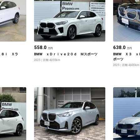
558.0
638.0
万円
万円
１８ｉ Ｘラ
BMW ｘＤｒｉｖｅ２０ｄ Ｍスポーツ
BMW Ｘ３ ｘ
ポーツ
2025
距離 4,055km
2025
距離 4,600km