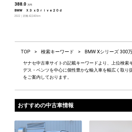
388.0
万円
BMW Ｘ３ ｘＤｒｉｖｅ２０ｄ
2022
距離 42,343km
TOP
>
検索キーワード
>
BMW Xシリーズ 300
ヤナセ中古車サイトの記載キーワードより、上位検索キ
デス・ベンツを中心に個性豊かな輸入車を幅広く取り
をご案内しております。
おすすめの中古車情報