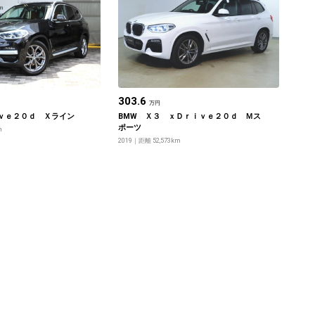
303.6
万円
ｖｅ２０ｄ Ｘライン
BMW Ｘ３ ｘＤｒｉｖｅ２０ｄ Ｍス
ポーツ
m
2019
距離 52,573km