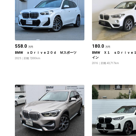
558.0
180.0
万円
万円
BMW ｘＤｒｉｖｅ２０ｄ Ｍスポーツ
BMW Ｘ１ ｓＤｒｉｖｅ
イン
2025
距離 7,000km
2016
距離 43,717km