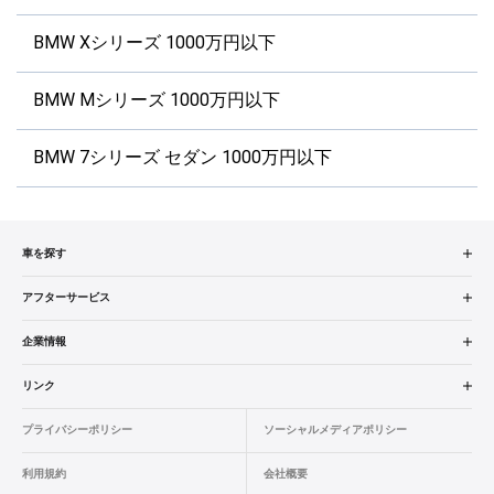
BMW Xシリーズ 1000万円以下
BMW Mシリーズ 1000万円以下
BMW 7シリーズ セダン 1000万円以下
車を探す
中古車検索
アフターサービス
販売店検索
アフターサービス
企業情報
エリア別最新ニュース
車検／定期点検
企業概要
リンク
品質と保証
コーティング
業績決算情報
ヤナセ認定中古車
プライバシーポリシー
ソーシャルメディアポリシー
ローン・リース
タイヤ交換
プレスリリース
BMW認定中古車
利用規約
会社概要