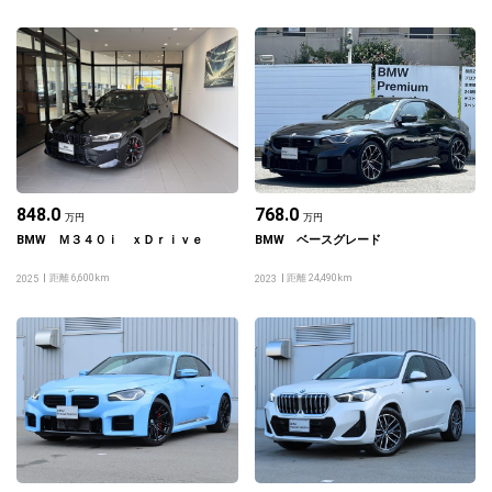
848.0
768.0
万円
万円
BMW Ｍ３４０ｉ ｘＤｒｉｖｅ
BMW ベースグレード
距離 6,600km
距離 24,490km
2025
2023