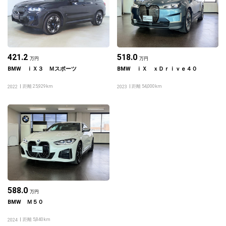
421.2
518.0
万円
万円
BMW ｉＸ３ Ｍスポーツ
BMW ｉＸ ｘＤｒｉｖｅ４０
距離 25,929km
距離 54,000km
2022
2023
588.0
万円
BMW Ｍ５０
距離 5,840km
2024