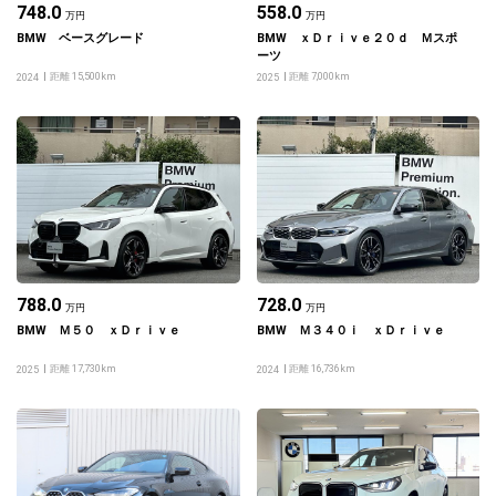
748.0
558.0
万円
万円
BMW ベースグレード
BMW ｘＤｒｉｖｅ２０ｄ Ｍスポ
ーツ
距離 15,500km
距離 7,000km
2024
2025
788.0
728.0
万円
万円
BMW Ｍ５０ ｘＤｒｉｖｅ
BMW Ｍ３４０ｉ ｘＤｒｉｖｅ
距離 17,730km
距離 16,736km
2025
2024