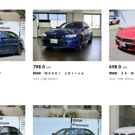
798.0
698.0
万円
万円
ツ
BMW Ｍ３４０ｉ ｘＤｒｉｖｅ
BMW Ｚ４ Ｍ
2025
距離 5,000km
2023
距離 7,000km