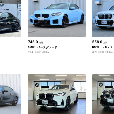
748.0
558.0
万円
万円
BMW ベースグレード
BMW ｘＤｒｉ
2024
距離 15,500km
2025
距離 7,000km