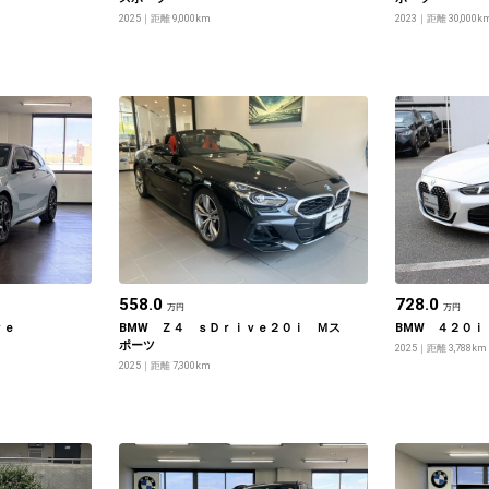
2025
距離 9,000km
2023
距離 30,000k
558.0
728.0
万円
万円
ｖｅ
BMW Ｚ４ ｓＤｒｉｖｅ２０ｉ Ｍス
BMW ４２０ｉ
ポーツ
2025
距離 3,788km
2025
距離 7,300km