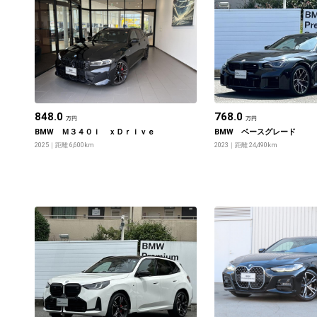
848.0
768.0
万円
万円
BMW Ｍ３４０ｉ ｘＤｒｉｖｅ
BMW ベースグレード
2025
距離 6,600km
2023
距離 24,490km