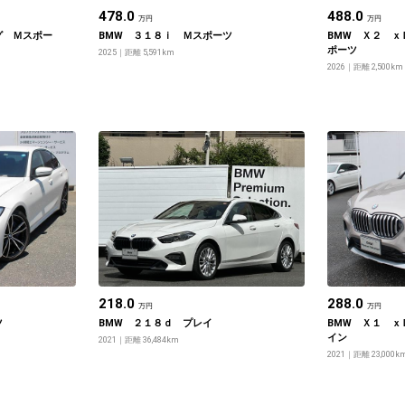
478.0
488.0
万円
万円
グ Ｍスポー
BMW ３１８ｉ Ｍスポーツ
BMW Ｘ２ ｘ
ポーツ
2025
距離 5,591km
2026
距離 2,500km
218.0
288.0
万円
万円
ツ
BMW ２１８ｄ プレイ
BMW Ｘ１ ｘ
イン
2021
距離 36,484km
2021
距離 23,000k