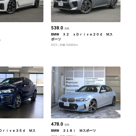
538.0
万円
BMW Ｘ２ ｘＤｒｉｖｅ２０ｄ Ｍス
ポーツ
m
2025
距離 16,000km
478.0
万円
Ｄｒｉｖｅ３５ｄ Ｍス
BMW ３１８ｉ Ｍスポーツ