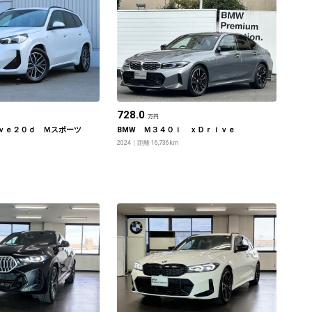
728.0
万円
ｖｅ２０ｄ Ｍスポーツ
BMW Ｍ３４０ｉ ｘＤｒｉｖｅ
2024
距離 16,736km