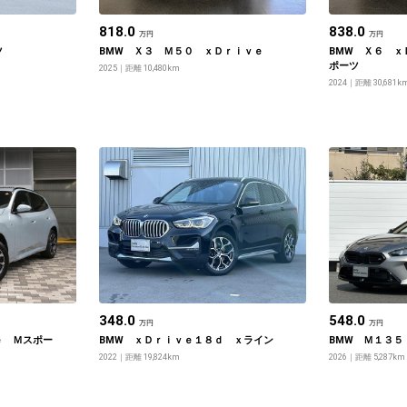
818.0
838.0
万円
万円
ツ
BMW Ｘ３ Ｍ５０ ｘＤｒｉｖｅ
BMW Ｘ６ ｘ
ポーツ
2025
距離 10,480km
2024
距離 30,681k
348.0
548.0
万円
万円
ｅ Ｍスポー
BMW ｘＤｒｉｖｅ１８ｄ ｘライン
BMW Ｍ１３５
2022
距離 19,824km
2026
距離 5,287km