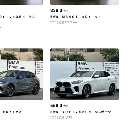
838.0
万円
Ｄｒｉｖｅ３５ｄ Ｍス
BMW Ｍ３４０ｉ ｘＤｒｉｖｅ
2024
距離 12,000km
m
558.0
万円
 ｘＤｒｉｖｅ
BMW ｘＤｒｉｖｅ２０ｄ Ｍスポーツ
2025
距離 4,055km