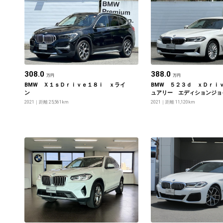
308.0
388.0
万円
万円
BMW Ｘ１ｓＤｒｉｖｅ１８ｉ ｘライ
BMW ５２３ｄ ｘＤｒｉ
ン
ュアリー エディションジョ
2021
距離 25,561km
2021
距離 11,120km