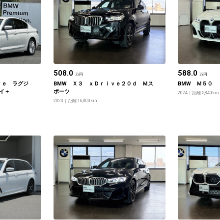
508.0
588.0
万円
万円
ｖｅ ラグジ
BMW Ｘ３ ｘＤｒｉｖｅ２０ｄ Ｍス
BMW Ｍ５０
イ＋
ポーツ
2024
距離 5,840km
2023
距離 16,000km