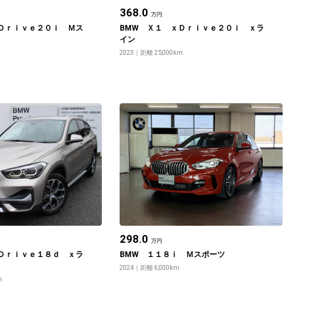
368.0
万円
Ｄｒｉｖｅ２０ｉ Ｍス
BMW Ｘ１ ｘＤｒｉｖｅ２０ｉ ｘラ
イン
2023
距離 25,000km
298.0
万円
Ｄｒｉｖｅ１８ｄ ｘラ
BMW １１８ｉ Ｍスポーツ
2024
距離 6,000km
m