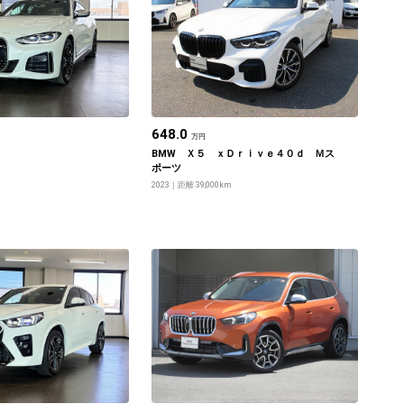
648.0
万円
BMW Ｘ５ ｘＤｒｉｖｅ４０ｄ Ｍス
ポーツ
2023
距離 39,000km