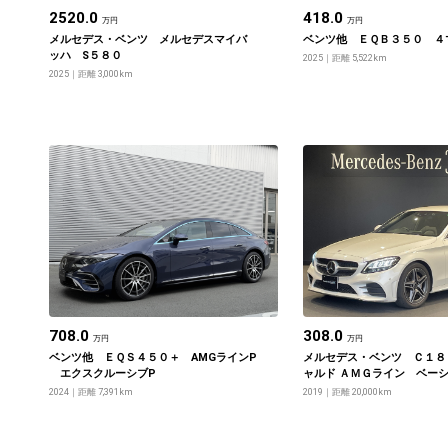
2520.0
418.0
万円
万円
メルセデス・ベンツ メルセデスマイバ
ベンツ他 ＥＱＢ３５０ ４
ッハ S５８０
2025
距離 5,522km
2025
距離 3,000km
708.0
308.0
万円
万円
ベンツ他 ＥＱＳ４５０＋ AMGラインP
メルセデス・ベンツ Ｃ１８
エクスクルーシブP
ャルド ＡＭＧライン ベー
ージ
2024
距離 7,391km
2019
距離 20,000km