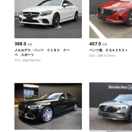
388.0
407.0
万円
万円
メルセデス・ベンツ Ｃ１８０ クー
ベンツ他 ＥＱＡ２５０＋
ペ スポーツ
2025
距離 10,739km
2019
距離 29,837km