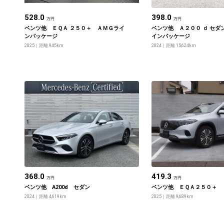
528.0
398.0
万円
万円
ベンツ他 ＥＱＡ ２５０＋ ＡＭＧライ
ベンツ他 Ａ２００ ｄ セダ
ンパッケージ
インパッケージ
2025
距離 945km
2024
距離 15,624km
368.0
419.3
万円
万円
ベンツ他 A200d セダン
ベンツ他 ＥＱＡ２５０＋
2024
距離 4,619km
2025
距離 9,689km