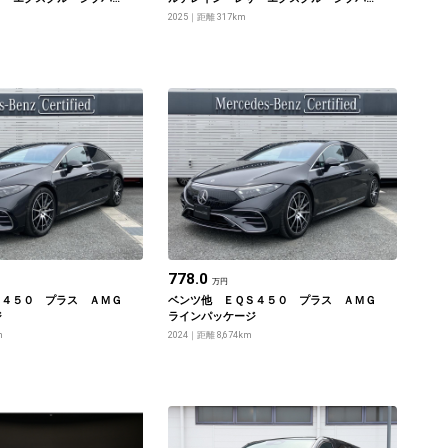
ッケージ
2025
距離 317km
778.0
万円
Ｓ４５０ プラス ＡＭＧ
ベンツ他 ＥＱＳ４５０ プラス ＡＭＧ
ジ
ラインパッケージ
m
2024
距離 8,674km