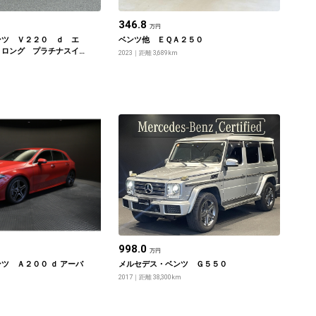
346.8
万円
ンツ Ｖ２２０ ｄ エ
ベンツ他 ＥＱＡ２５０
 ロング プラチナスイ
2023
距離 3,689km
998.0
万円
ツ Ａ２００ ｄ アーバ
メルセデス・ベンツ Ｇ５５０
2017
距離 38,300km