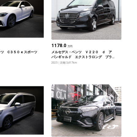
1178.0
万円
ツ C３５０ e スポーツ
メルセデス・ベンツ Ｖ２２０ ｄ ア
バンギャルド エクストラロング ブラ
ックスイート
2025
距離 3,417km