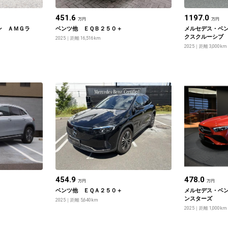
451.6
1197.0
万円
万円
ン ＡＭＧラ
ベンツ他 ＥＱＢ２５０＋
メルセデス・ベ
クスクルーシブ
2025
距離 16,516km
ート
2025
距離 3,000km
454.9
478.0
万円
万円
ベンツ他 ＥＱＡ２５０＋
メルセデス・ベン
ンスターズ
2025
距離 5,640km
2025
距離 1,000km