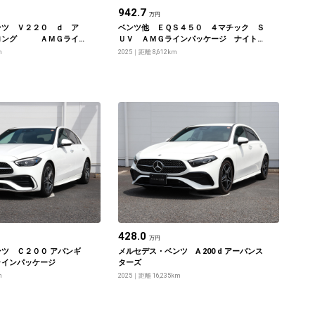
942.7
万円
ンツ Ｖ２２０ ｄ ア
ベンツ他 ＥＱＳ４５０ ４マチック Ｓ
 ロング ＡＭＧライ
ＵＶ ＡＭＧラインパッケージ ナイト
パッケージ
m
2025
距離 8,612km
428.0
万円
ツ Ｃ２００ アバンギ
メルセデス・ベンツ A 200 d アーバンス
ラインパッケージ
ターズ
m
2025
距離 16,235km