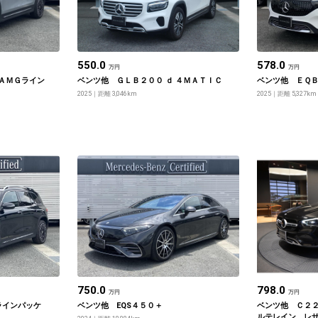
550.0
578.0
万円
万円
ＡＭＧライン
ベンツ他 ＧＬＢ２００ ｄ ４ＭＡＴＩＣ
ベンツ他 ＥＱＢ
2025
距離 3,046km
2025
距離 5,327km
750.0
798.0
万円
万円
Gラインパッケ
ベンツ他 EQS４５０＋
ベンツ他 Ｃ２２
ルテレイン レ