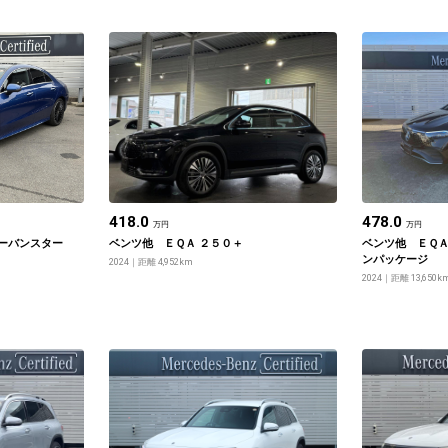
418.0
478.0
万円
万円
アーバンスター
ベンツ他 ＥＱＡ ２５０＋
ベンツ他 ＥＱＡ
ンパッケージ
2024
距離 4,952km
2024
距離 13,650k