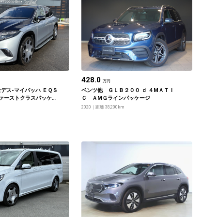
428.0
万円
デス‐マイバッハ ＥＱＳ
ベンツ他 ＧＬＢ２００ ｄ ４МＡＴＩ
ファーストクラスパッケー
Ｃ ＡМＧラインパッケージ
2020
距離 38,200km