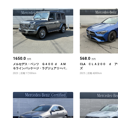
1650.0
568.0
万円
万円
メルセデス・ベンツ Ｇ４００ ｄ ＡＭ
CLA ＣＬＡ２００ ｄ 
Ｇラインパッケージ・ラグジュアリーパ
ズ
ッケージ・Ｇ ｍａｎｕｆａｋｔｕｒプロ
2023
距離 17,100km
2025
距離 4,000km
グラムプラス