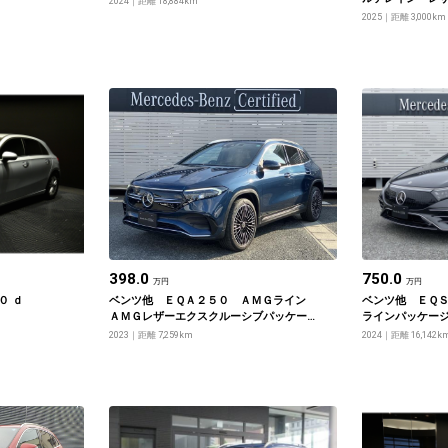
2024
距離 18,884km
ッケージ
2025
距離 3,000km
398.0
750.0
万円
万円
０ ｄ
ベンツ他 ＥＱＡ２５０ ＡＭＧライン
ベンツ他 ＥＱ
ＡＭＧレザーエクスクルーシブパッケー
ラインパッケー
ジ
2023
距離 7,259km
2024
距離 16,142k