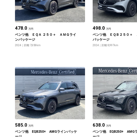
478.0
498.0
万円
万円
ベンツ他 ＥＱＡ ２５０＋ ＡＭＧライ
ベンツ他 ＥＱＢ２５０＋ 
ンパッケージ
パッケージ
2024
距離 7,658km
2024
距離 8,997km
585.0
638.0
万円
万円
ベンツ他 EQB250+ AMGラインパッケ
ベンツ他 EQB250+ AM
ージ
ージ