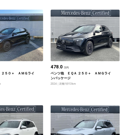
478.0
万円
 ２５０＋ ＡＭＧライ
ベンツ他 ＥＱＡ ２５０＋ ＡＭＧライ
ンパッケージ
m
2024
距離 9,913km