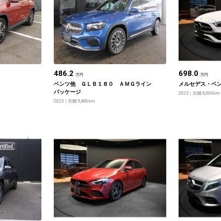
486.2
698.0
万円
万円
ベンツ他 ＧＬＢ１８０ ＡＭＧライン
メルセデス・ベン
パッケージ
2025
距離 6,000km
2025
距離 9,486km