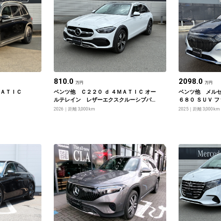
810.0
2098.0
万円
万円
ＭＡＴＩＣ
ベンツ他 Ｃ２２０ ｄ ４ＭＡＴＩＣ オー
ベンツ他 メルセ
ルテレイン レザーエクスクルーシブパ
６８０ ＳＵＶ 
ッケージ
ジ
2026
距離 3,000km
2025
距離 3,000km