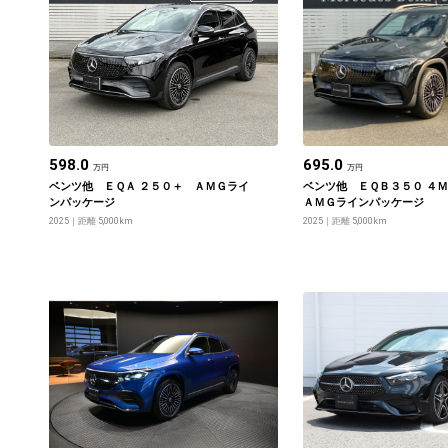
598.0
695.0
万円
万円
ベンツ他 ＥＱＡ ２５０＋ ＡＭＧライ
ベンツ他 ＥＱＢ３５０ ４
ンパッケージ
ＡＭＧラインパッケージ
2025
距離 5,000km
2025
距離 5,000km