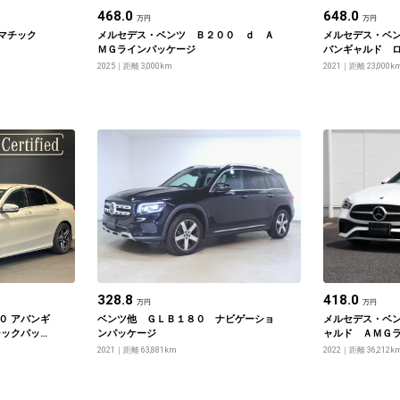
468.0
648.0
万円
万円
マチック
メルセデス・ベンツ Ｂ２００ ｄ Ａ
メルセデス・ベ
ＭＧラインパッケージ
バンギャルド
ン
2025
距離 3,000km
2021
距離 23,000k
328.8
418.0
万円
万円
０ アバンギ
ベンツ他 ＧＬＢ１８０ ナビゲーショ
メルセデス・ベン
シックパッケ
ンパッケージ
ャルド ＡＭＧ
2021
距離 63,881km
2022
距離 36,212k