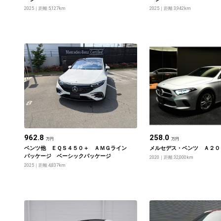
2025
距離 5,127km
2025
距離 3,942km
962.8
258.0
万円
万円
ベンツ他 ＥＱＳ４５０＋ ＡＭＧライン
メルセデス・ベンツ Ａ２０
パッケージ ベーシックパッケージ
2020
距離 32,000km
2025
距離 4,837km