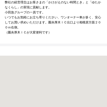
© 2021 YANASE & CO.,LTD. ALL RIGHTS RESERVED.
弊社の経営理念はお客さまの「かけがえのない時間とき」と「ゆたか
なくらし」の実現に貢献します。
新車情報
小田急グループの一員です。
いつでもお気軽にお立ち寄りください、ワンオーナー車が多く、安心
してお買い求めいただけます。圏央厚木ＩＣ出口より相模原方面２０
０ｍ右側。
（圏央厚木ＩＣが大変便利です）