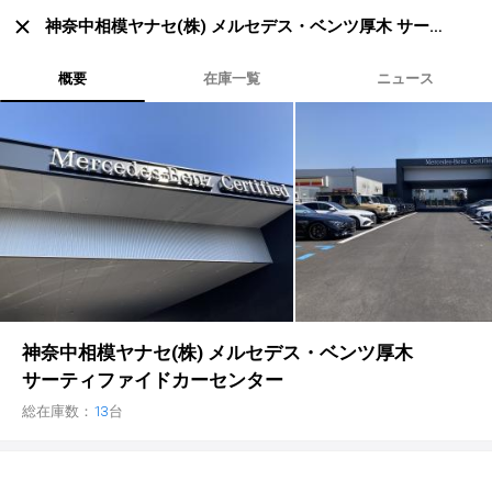
神奈中相模ヤナセ(株) メルセデス・ベンツ厚木 サーテ
条件の設定
ィファイドカーセンター
概要
在庫一覧
ニュース
車を探す
中古車検索
アカウント
販売店検索
ログイン
アフターサービス
エリア別最新ニュース
マイアカウント
アフターサービス
企業情報
品質と保証
マイリスト
車検／定期点検
企業概要
リンク
ローン・リース
保存した検索条件
コーティング
業績決算情報
ヤナセ認定中古車
プライバシーポリシー
ソーシャルメディアポリシー
神奈中相模ヤナセ(株) メルセデス・ベンツ厚木
自動車保険
問合せ履歴
タイヤ交換
プレスリリース
BMW認定中古車
利用規約
会社概要
サーティファイドカーセンター
カタログ情報
アカウントの確認・編集
ボディ修理
ヤナセの歴史
フォルクスワーゲン認定中古車
金融商品の勧誘方針
古物営業法に基づく表示
総在庫数：
13
台
ログアウト
エンジンオイル
採用情報
AUDI認定中古車
退会について
女性活躍・次世代育成
ポルシェ認定中古車