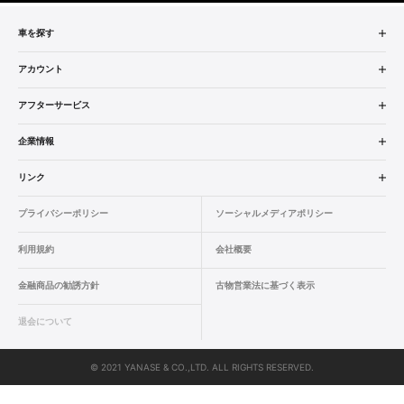
車を探す
中古車検索
アカウント
販売店検索
ログイン
アフターサービス
エリア別最新ニュース
マイアカウント
アフターサービス
企業情報
品質と保証
マイリスト
車検／定期点検
企業概要
リンク
ローン・リース
保存した検索条件
コーティング
業績決算情報
ヤナセ認定中古車
プライバシーポリシー
ソーシャルメディアポリシー
自動車保険
問合せ履歴
タイヤ交換
プレスリリース
BMW認定中古車
利用規約
会社概要
カタログ情報
アカウントの確認・編集
ボディ修理
ヤナセの歴史
フォルクスワーゲン認定中古車
金融商品の勧誘方針
古物営業法に基づく表示
ログアウト
エンジンオイル
採用情報
AUDI認定中古車
退会について
女性活躍・次世代育成
ポルシェ認定中古車
© 2021 YANASE & CO.,LTD. ALL RIGHTS RESERVED.
新車情報