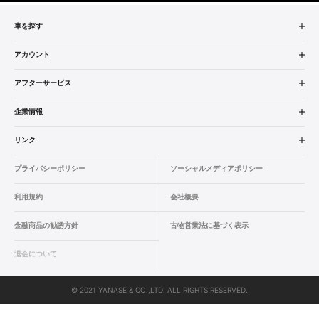
車を探す
中古車検索
アカウント
販売店検索
ログイン
アフターサービス
エリア別最新ニュース
マイアカウント
アフターサービス
企業情報
品質と保証
マイリスト
車検／定期点検
企業概要
リンク
ローン・リース
保存した検索条件
コーティング
業績決算情報
ヤナセ認定中古車
プライバシーポリシー
ソーシャルメディアポリシー
自動車保険
問合せ履歴
タイヤ交換
プレスリリース
BMW認定中古車
利用規約
会社概要
カタログ情報
アカウントの確認・編集
ボディ修理
ヤナセの歴史
フォルクスワーゲン認定中古車
金融商品の勧誘方針
古物営業法に基づく表示
ログアウト
エンジンオイル
採用情報
AUDI認定中古車
退会について
女性活躍・次世代育成
ポルシェ認定中古車
© 2021 YANASE & CO.,LTD. ALL RIGHTS RESERVED.
新車情報