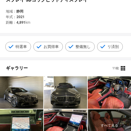
© 2021 YANASE & CO.,LTD. ALL RIGHTS RESERVED.
新車情報
地域：
静岡
年式：
2021
距離：
4,891
km
特選車
お買得車
整備無し
リ済別
ギャラリー
11枚