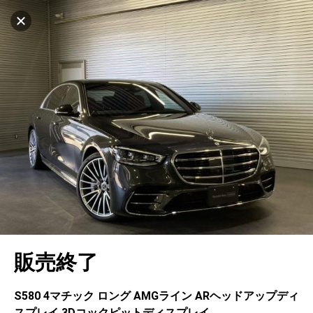
マイリストに追加
設定中
1043台
電話で問い合わせ
車を探す
浜松ヤナセ株式会社 メルセデス・ベンツ浜松
和田
中古車検索
アカウント
サーティファイドカーセンター
キャンセル
販売店検索
ログイン
アフターサービス
販売店情報
エリア別最新ニュース
マイアカウント
アフターサービス
企業情報
地図を見る
品質と保証
マイリスト
車検／定期点検
企業概要
リンク
ローン・リース
保存した検索条件
コーティング
業績決算情報
ヤナセ認定中古車
プライバシーポリシー
ソーシャルメディアポリシー
在庫一覧
自動車保険
問合せ履歴
タイヤ交換
プレスリリース
BMW認定中古車
利用規約
会社概要
キャンセル
販売終了
カタログ情報
アカウントの確認・編集
ボディ修理
ヤナセの歴史
フォルクスワーゲン認定中古車
金融商品の勧誘方針
古物営業法に基づく表示
ログアウト
エンジンオイル
採用情報
AUDI認定中古車
退会について
S580 4マチック ロング AMGライン ARヘッドアップディ
スプレイ 3Dコックピットディスプレイ
女性活躍・次世代育成
ポルシェ認定中古車