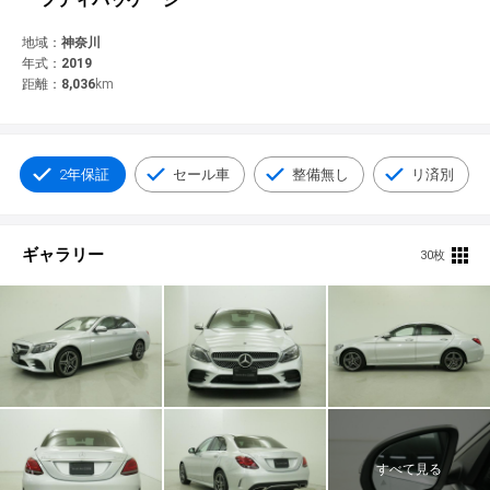
© 2021 YANASE & CO.,LTD. ALL RIGHTS RESERVED.
新車情報
地域：
神奈川
年式：
2019
距離：
8,036
km
2年保証
セール車
整備無し
リ済別
ギャラリー
30枚