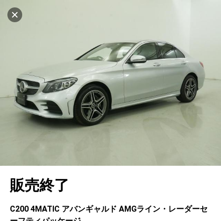
マイリストに追加
設定中
965台
電話で問い合わせ（無料）
車を探す
東名川崎
サーティファイドカーセンター
中古車検索
アカウント
キャンセル
販売店情報
販売店検索
ログイン
アフターサービス
エリア別最新ニュース
マイアカウント
アフターサービス
企業情報
地図を見る
品質と保証
マイリスト
車検／定期点検
企業概要
リンク
在庫一覧
ローン・リース
保存した検索条件
コーティング
業績決算情報
ヤナセ認定中古車
プライバシーポリシー
ソーシャルメディアポリシー
自動車保険
問合せ履歴
タイヤ交換
プレスリリース
BMW認定中古車
利用規約
会社概要
キャンセル
販売終了
カタログ情報
アカウントの確認・編集
ボディ修理
ヤナセの歴史
フォルクスワーゲン認定中古車
金融商品の勧誘方針
古物営業法に基づく表示
ログアウト
エンジンオイル
採用情報
AUDI認定中古車
退会について
C200 4MATIC アバンギャルド AMGライン・レーダーセ
ーフティパッケージ
女性活躍・次世代育成
ポルシェ認定中古車