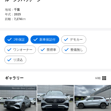
© 2021 YANASE & CO.,LTD. ALL RIGHTS RESERVED.
新車情報
地域：
千葉
年式：
2025
距離：
7,274
km
2年保証
新車保証付
デモカー
ワンオーナー
禁煙車
整備無し
リ済込
ギャラリー
60枚