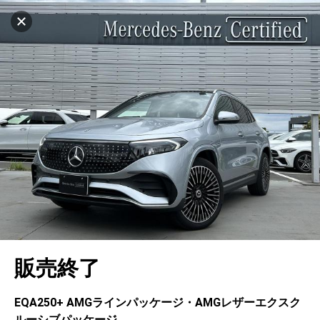
マイリストに追加
設定中
1032台
電話で問い合わせ（無料）
車を探す
千葉園生
サーティファイドカーセンター
中古車検索
アカウント
キャンセル
販売店情報
販売店検索
ログイン
アフターサービス
エリア別最新ニュース
マイアカウント
アフターサービス
企業情報
地図を見る
品質と保証
マイリスト
車検／定期点検
企業概要
リンク
在庫一覧
ローン・リース
保存した検索条件
コーティング
業績決算情報
ヤナセ認定中古車
プライバシーポリシー
ソーシャルメディアポリシー
自動車保険
問合せ履歴
タイヤ交換
プレスリリース
BMW認定中古車
利用規約
会社概要
キャンセル
販売終了
カタログ情報
アカウントの確認・編集
ボディ修理
ヤナセの歴史
フォルクスワーゲン認定中古車
金融商品の勧誘方針
古物営業法に基づく表示
ログアウト
エンジンオイル
採用情報
AUDI認定中古車
退会について
EQA250+ AMGラインパッケージ・AMGレザーエクスク
ルーシブパッケージ
女性活躍・次世代育成
ポルシェ認定中古車