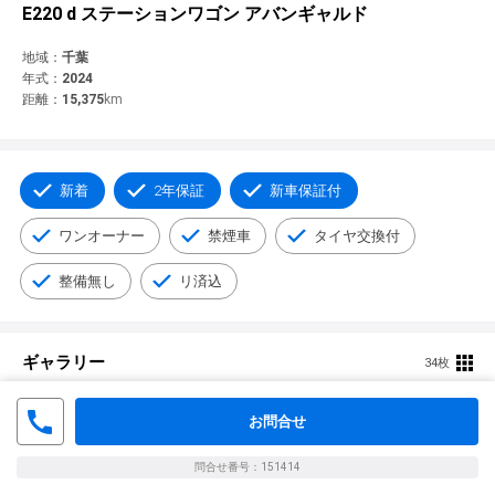
© 2021 YANASE & CO.,LTD. ALL RIGHTS RESERVED.
E220 d ステーションワゴン アバンギャルド
新車情報
地域：
千葉
年式：
2024
距離：
15,375
km
新着
2年保証
新車保証付
ワンオーナー
禁煙車
タイヤ交換付
整備無し
リ済込
ギャラリー
34枚
お問合せ
問合せ番号：151414