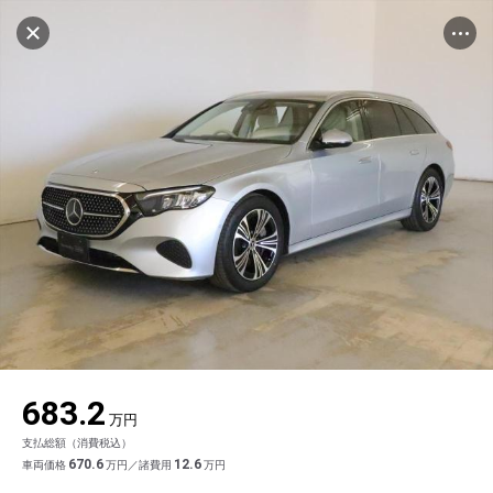
マイリストに追加
設定中
1002台
電話で問い合わせ（無料）
車を探す
千葉園生
サーティファイドカーセンター
中古車検索
アカウント
品質評価書を見る
販売店情報
販売店検索
ログイン
アフターサービス
キャンセル
エリア別最新ニュース
マイアカウント
アフターサービス
企業情報
地図を見る
品質と保証
マイリスト
車検／定期点検
企業概要
リンク
在庫一覧
ローン・リース
保存した検索条件
コーティング
業績決算情報
ヤナセ認定中古車
プライバシーポリシー
ソーシャルメディアポリシー
自動車保険
問合せ履歴
タイヤ交換
プレスリリース
BMW認定中古車
利用規約
会社概要
キャンセル
683.2
カタログ情報
アカウントの確認・編集
ボディ修理
ヤナセの歴史
フォルクスワーゲン認定中古車
金融商品の勧誘方針
古物営業法に基づく表示
万円
支払総額（消費税込）
ログアウト
エンジンオイル
採用情報
AUDI認定中古車
退会について
670.6
12.6
車両価格
万円／諸費用
万円
女性活躍・次世代育成
ポルシェ認定中古車