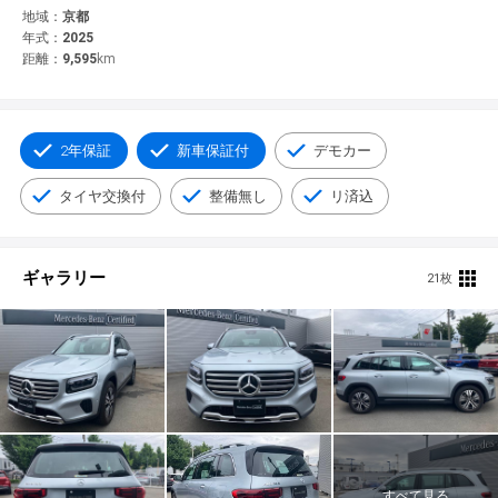
© 2021 YANASE & CO.,LTD. ALL RIGHTS RESERVED.
地域：
京都
年式：
2025
新車情報
距離：
9,595
km
2年保証
新車保証付
デモカー
タイヤ交換付
整備無し
リ済込
ギャラリー
21枚