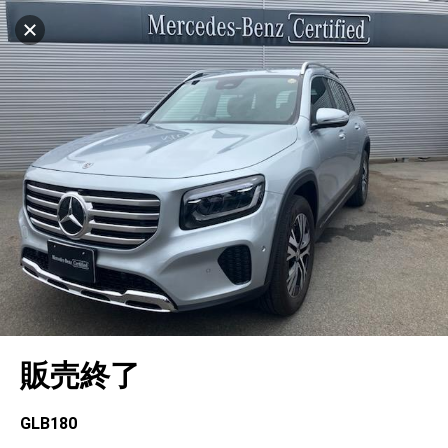
設定中
1037台
キャンセル
車を探す
京都南
サーティファイドカーコーナー
中古車検索
アカウント
販売店情報
販売店検索
ログイン
アフターサービス
エリア別最新ニュース
マイアカウント
アフターサービス
企業情報
地図を見る
品質と保証
マイリスト
車検／定期点検
企業概要
リンク
在庫一覧
ローン・リース
保存した検索条件
コーティング
業績決算情報
ヤナセ認定中古車
プライバシーポリシー
ソーシャルメディアポリシー
自動車保険
問合せ履歴
タイヤ交換
プレスリリース
BMW認定中古車
利用規約
会社概要
キャンセル
販売終了
カタログ情報
アカウントの確認・編集
ボディ修理
ヤナセの歴史
フォルクスワーゲン認定中古車
金融商品の勧誘方針
古物営業法に基づく表示
ログアウト
エンジンオイル
採用情報
AUDI認定中古車
退会について
GLB180
女性活躍・次世代育成
ポルシェ認定中古車