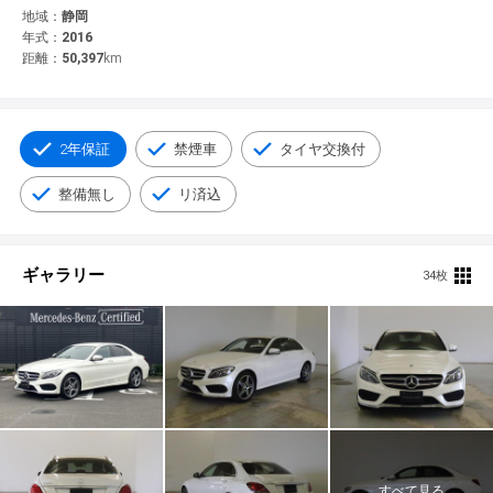
© 2021 YANASE & CO.,LTD. ALL RIGHTS RESERVED.
地域：
静岡
年式：
2016
新車情報
距離：
50,397
km
2年保証
禁煙車
タイヤ交換付
整備無し
リ済込
ギャラリー
34枚