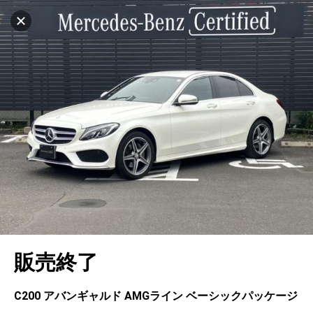
マイリストに追加
設定中
1043台
電話で問い合わせ（無料）
車を探す
静岡東
サーティファイドカーセンター
中古車検索
アカウント
キャンセル
販売店情報
販売店検索
ログイン
アフターサービス
エリア別最新ニュース
マイアカウント
アフターサービス
企業情報
地図を見る
品質と保証
マイリスト
車検／定期点検
企業概要
リンク
在庫一覧
ローン・リース
保存した検索条件
コーティング
業績決算情報
ヤナセ認定中古車
プライバシーポリシー
ソーシャルメディアポリシー
自動車保険
問合せ履歴
タイヤ交換
プレスリリース
BMW認定中古車
利用規約
会社概要
キャンセル
販売終了
カタログ情報
アカウントの確認・編集
ボディ修理
ヤナセの歴史
フォルクスワーゲン認定中古車
金融商品の勧誘方針
古物営業法に基づく表示
ログアウト
エンジンオイル
採用情報
AUDI認定中古車
退会について
C200 アバンギャルド AMGライン ベーシックパッケージ
女性活躍・次世代育成
ポルシェ認定中古車