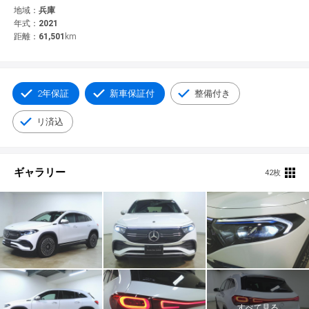
© 2021 YANASE & CO.,LTD. ALL RIGHTS RESERVED.
地域：
兵庫
年式：
2021
新車情報
距離：
61,501
km
2年保証
新車保証付
整備付き
リ済込
ギャラリー
42枚