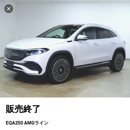
設定中
1019台
キャンセル
車を探す
神戸東灘
サーティファイドカーセンター
中古車検索
アカウント
販売店情報
販売店検索
ログイン
アフターサービス
エリア別最新ニュース
マイアカウント
アフターサービス
企業情報
地図を見る
品質と保証
マイリスト
車検／定期点検
企業概要
リンク
在庫一覧
ローン・リース
保存した検索条件
コーティング
業績決算情報
ヤナセ認定中古車
プライバシーポリシー
ソーシャルメディアポリシー
自動車保険
問合せ履歴
タイヤ交換
プレスリリース
BMW認定中古車
利用規約
会社概要
キャンセル
販売終了
カタログ情報
アカウントの確認・編集
ボディ修理
ヤナセの歴史
フォルクスワーゲン認定中古車
金融商品の勧誘方針
古物営業法に基づく表示
ログアウト
エンジンオイル
採用情報
AUDI認定中古車
退会について
EQA250 AMGライン
女性活躍・次世代育成
ポルシェ認定中古車