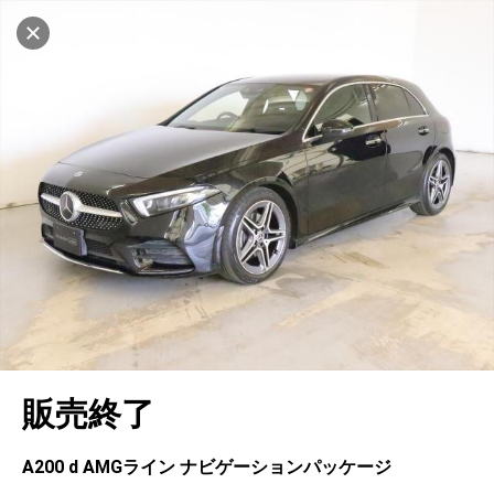
マイリストに追加
設定中
1043台
電話で問い合わせ（無料）
車を探す
戸塚
サーティファイドカーセンター
中古車検索
アカウント
キャンセル
販売店情報
販売店検索
ログイン
アフターサービス
エリア別最新ニュース
マイアカウント
アフターサービス
企業情報
地図を見る
品質と保証
マイリスト
車検／定期点検
企業概要
リンク
在庫一覧
ローン・リース
保存した検索条件
コーティング
業績決算情報
ヤナセ認定中古車
プライバシーポリシー
ソーシャルメディアポリシー
自動車保険
問合せ履歴
タイヤ交換
プレスリリース
BMW認定中古車
利用規約
会社概要
キャンセル
販売終了
カタログ情報
アカウントの確認・編集
ボディ修理
ヤナセの歴史
フォルクスワーゲン認定中古車
金融商品の勧誘方針
古物営業法に基づく表示
ログアウト
エンジンオイル
採用情報
AUDI認定中古車
退会について
A200 d AMGライン ナビゲーションパッケージ
女性活躍・次世代育成
ポルシェ認定中古車