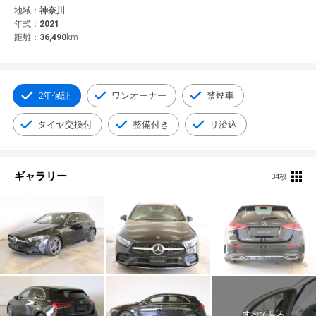
© 2021 YANASE & CO.,LTD. ALL RIGHTS RESERVED.
地域：
神奈川
年式：
2021
新車情報
距離：
36,490
km
2年保証
ワンオーナー
禁煙車
タイヤ交換付
整備付き
リ済込
ギャラリー
34枚