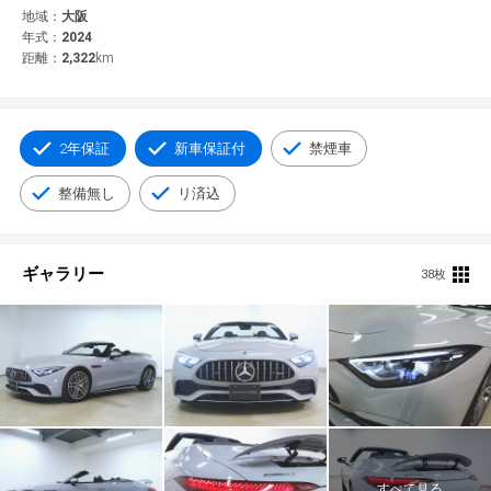
© 2021 YANASE & CO.,LTD. ALL RIGHTS RESERVED.
地域：
大阪
年式：
2024
新車情報
距離：
2,322
km
2年保証
新車保証付
禁煙車
整備無し
リ済込
ギャラリー
38枚