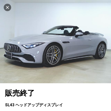
マイリストに追加
設定中
1036台
電話で問い合わせ（無料）
車を探す
千里
サーティファイドカーセンター
中古車検索
アカウント
キャンセル
販売店情報
販売店検索
ログイン
アフターサービス
エリア別最新ニュース
マイアカウント
アフターサービス
企業情報
地図を見る
品質と保証
マイリスト
車検／定期点検
企業概要
リンク
在庫一覧
ローン・リース
保存した検索条件
コーティング
業績決算情報
ヤナセ認定中古車
プライバシーポリシー
ソーシャルメディアポリシー
自動車保険
問合せ履歴
タイヤ交換
プレスリリース
BMW認定中古車
利用規約
会社概要
キャンセル
販売終了
カタログ情報
アカウントの確認・編集
ボディ修理
ヤナセの歴史
フォルクスワーゲン認定中古車
金融商品の勧誘方針
古物営業法に基づく表示
ログアウト
エンジンオイル
採用情報
AUDI認定中古車
退会について
SL43 ヘッドアップディスプレイ
女性活躍・次世代育成
ポルシェ認定中古車