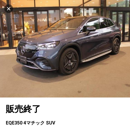
設定中
981台
キャンセル
車を探す
世田谷桜丘
サーティファイドカーセンター
中古車検索
アカウント
販売店情報
販売店検索
ログイン
アフターサービス
エリア別最新ニュース
マイアカウント
アフターサービス
企業情報
地図を見る
品質と保証
マイリスト
車検／定期点検
企業概要
リンク
在庫一覧
ローン・リース
保存した検索条件
コーティング
業績決算情報
ヤナセ認定中古車
プライバシーポリシー
ソーシャルメディアポリシー
自動車保険
問合せ履歴
タイヤ交換
プレスリリース
BMW認定中古車
利用規約
会社概要
キャンセル
販売終了
カタログ情報
アカウントの確認・編集
ボディ修理
ヤナセの歴史
フォルクスワーゲン認定中古車
金融商品の勧誘方針
古物営業法に基づく表示
ログアウト
エンジンオイル
採用情報
AUDI認定中古車
退会について
EQE350 4マチック SUV
女性活躍・次世代育成
ポルシェ認定中古車