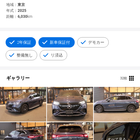
© 2021 YANASE & CO.,LTD. ALL RIGHTS RESERVED.
地域：
東京
年式：
2025
新車情報
距離：
6,030
km
2年保証
新車保証付
デモカー
整備無し
リ済込
ギャラリー
32枚