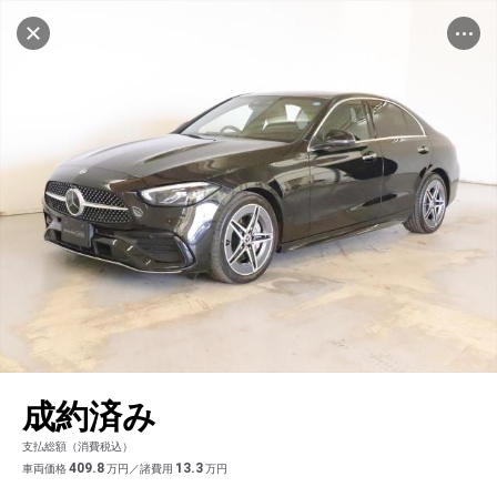
品質評価書を見る
設定中
1038台
車を探す
キャンセル
板橋
サーティファイドカーセンター
中古車検索
アカウント
販売店情報
販売店検索
ログイン
アフターサービス
エリア別最新ニュース
マイアカウント
アフターサービス
企業情報
地図を見る
品質と保証
マイリスト
車検／定期点検
企業概要
リンク
在庫一覧
ローン・リース
保存した検索条件
コーティング
業績決算情報
ヤナセ認定中古車
プライバシーポリシー
ソーシャルメディアポリシー
自動車保険
問合せ履歴
タイヤ交換
プレスリリース
BMW認定中古車
利用規約
会社概要
キャンセル
成約済み
カタログ情報
アカウントの確認・編集
ボディ修理
ヤナセの歴史
フォルクスワーゲン認定中古車
金融商品の勧誘方針
古物営業法に基づく表示
支払総額（消費税込）
ログアウト
エンジンオイル
採用情報
AUDI認定中古車
退会について
409.8
13.3
車両価格
万円／諸費用
万円
女性活躍・次世代育成
ポルシェ認定中古車