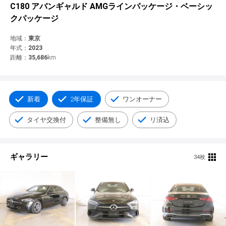
© 2021 YANASE & CO.,LTD. ALL RIGHTS RESERVED.
C180 アバンギャルド AMGラインパッケージ・ベーシッ
クパッケージ
新車情報
地域：
東京
年式：
2023
距離：
35,686
km
新着
2年保証
ワンオーナー
タイヤ交換付
整備無し
リ済込
ギャラリー
34枚