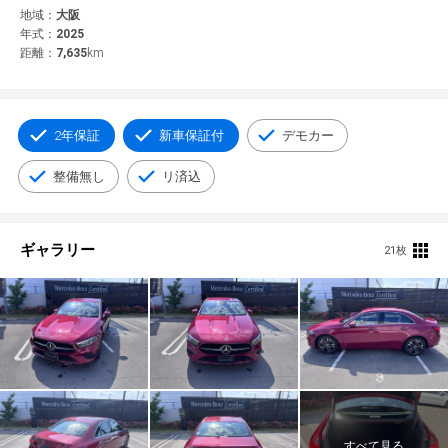
© 2021 YANASE & CO.,LTD. ALL RIGHTS RESERVED.
地域：
大阪
年式：
2025
新車情報
距離：
7,635
km
2年保証
新車保証付
デモカー
整備無し
リ済込
ギャラリー
21枚