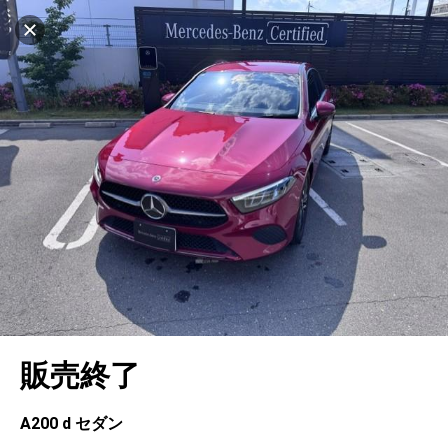
設定中
1031台
キャンセル
車を探す
枚方
サーティファイドカーコーナー
中古車検索
アカウント
販売店情報
販売店検索
ログイン
アフターサービス
エリア別最新ニュース
マイアカウント
アフターサービス
企業情報
地図を見る
品質と保証
マイリスト
車検／定期点検
企業概要
リンク
在庫一覧
ローン・リース
保存した検索条件
コーティング
業績決算情報
ヤナセ認定中古車
プライバシーポリシー
ソーシャルメディアポリシー
自動車保険
問合せ履歴
タイヤ交換
プレスリリース
BMW認定中古車
利用規約
会社概要
キャンセル
販売終了
カタログ情報
アカウントの確認・編集
ボディ修理
ヤナセの歴史
フォルクスワーゲン認定中古車
金融商品の勧誘方針
古物営業法に基づく表示
ログアウト
エンジンオイル
採用情報
AUDI認定中古車
退会について
A200 d セダン
女性活躍・次世代育成
ポルシェ認定中古車