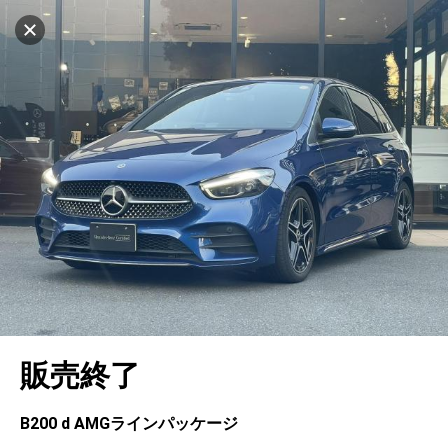
マイリストに追加
設定中
1044台
電話で問い合わせ（無料）
車を探す
東名川崎
サーティファイドカーセンター
中古車検索
アカウント
キャンセル
販売店情報
販売店検索
ログイン
アフターサービス
エリア別最新ニュース
マイアカウント
アフターサービス
企業情報
地図を見る
品質と保証
マイリスト
車検／定期点検
企業概要
リンク
在庫一覧
ローン・リース
保存した検索条件
コーティング
業績決算情報
ヤナセ認定中古車
プライバシーポリシー
ソーシャルメディアポリシー
自動車保険
問合せ履歴
タイヤ交換
プレスリリース
BMW認定中古車
利用規約
会社概要
キャンセル
販売終了
カタログ情報
アカウントの確認・編集
ボディ修理
ヤナセの歴史
フォルクスワーゲン認定中古車
金融商品の勧誘方針
古物営業法に基づく表示
ログアウト
エンジンオイル
採用情報
AUDI認定中古車
退会について
B200 d AМGラインパッケージ
女性活躍・次世代育成
ポルシェ認定中古車