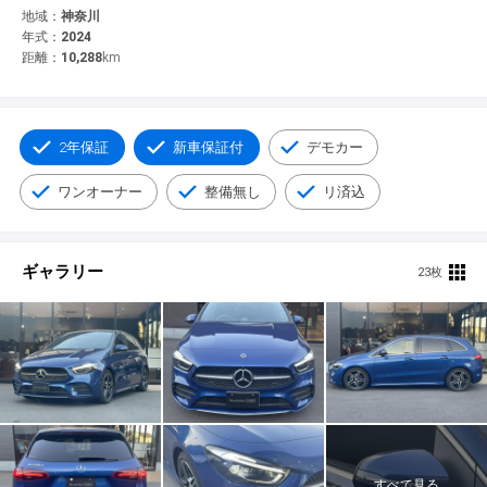
© 2021 YANASE & CO.,LTD. ALL RIGHTS RESERVED.
地域：
神奈川
年式：
2024
新車情報
距離：
10,288
km
2年保証
新車保証付
デモカー
ワンオーナー
整備無し
リ済込
ギャラリー
23枚