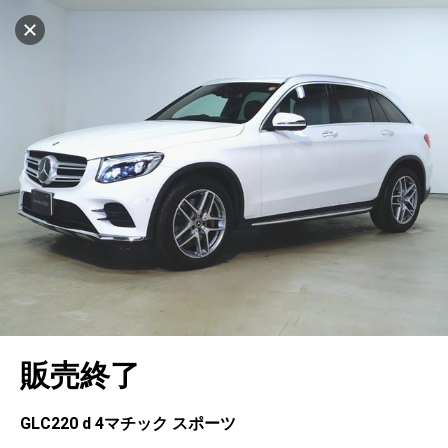
マイリストに追加
設定中
1034台
電話で問い合わせ（無料）
車を探す
千音寺
サーティファイドカーセンター
中古車検索
アカウント
キャンセル
販売店情報
販売店検索
ログイン
アフターサービス
エリア別最新ニュース
マイアカウント
アフターサービス
企業情報
地図を見る
品質と保証
マイリスト
車検／定期点検
企業概要
リンク
在庫一覧
ローン・リース
保存した検索条件
コーティング
業績決算情報
ヤナセ認定中古車
プライバシーポリシー
ソーシャルメディアポリシー
自動車保険
問合せ履歴
タイヤ交換
プレスリリース
BMW認定中古車
利用規約
会社概要
キャンセル
販売終了
カタログ情報
アカウントの確認・編集
ボディ修理
ヤナセの歴史
フォルクスワーゲン認定中古車
金融商品の勧誘方針
古物営業法に基づく表示
ログアウト
エンジンオイル
採用情報
AUDI認定中古車
退会について
GLC220 d 4マチック スポーツ
女性活躍・次世代育成
ポルシェ認定中古車