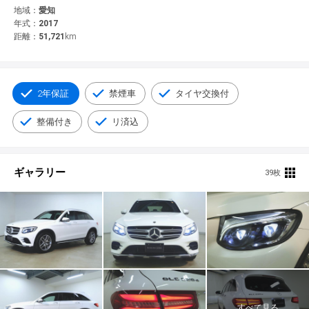
© 2021 YANASE & CO.,LTD. ALL RIGHTS RESERVED.
地域：
愛知
年式：
2017
新車情報
距離：
51,721
km
2年保証
禁煙車
タイヤ交換付
整備付き
リ済込
ギャラリー
39枚