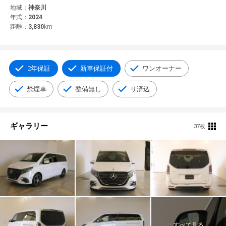
© 2021 YANASE & CO.,LTD. ALL RIGHTS RESERVED.
地域：
神奈川
年式：
2024
新車情報
距離：
3,830
km
2年保証
新車保証付
ワンオーナー
禁煙車
整備無し
リ済込
ギャラリー
37枚