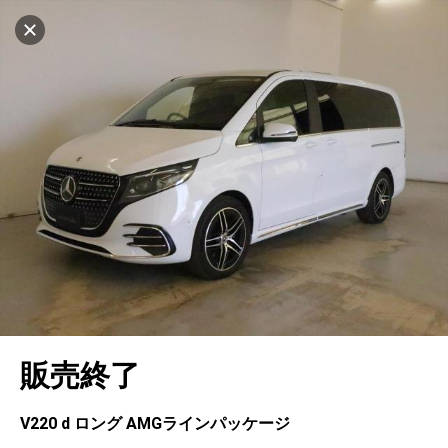
設定中
1031台
キャンセル
車を探す
港北
サーティファイドカーセンター
中古車検索
アカウント
販売店情報
販売店検索
ログイン
アフターサービス
エリア別最新ニュース
マイアカウント
アフターサービス
企業情報
地図を見る
品質と保証
マイリスト
車検／定期点検
企業概要
リンク
在庫一覧
ローン・リース
保存した検索条件
コーティング
業績決算情報
ヤナセ認定中古車
プライバシーポリシー
ソーシャルメディアポリシー
自動車保険
問合せ履歴
タイヤ交換
プレスリリース
BMW認定中古車
利用規約
会社概要
キャンセル
販売終了
カタログ情報
アカウントの確認・編集
ボディ修理
ヤナセの歴史
フォルクスワーゲン認定中古車
金融商品の勧誘方針
古物営業法に基づく表示
ログアウト
エンジンオイル
採用情報
AUDI認定中古車
退会について
V220 d ロング AМGラインパッケージ
女性活躍・次世代育成
ポルシェ認定中古車