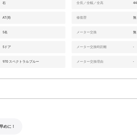
右
全長／全幅／全高
4
AT(8)
修復歴
無
先行販売
先行販売
5名
メーター交換
無
5ドア
メーター交換時距離
-
970 スペクトラルブルー
メーター交換理由
-
505.2
1,078.6
万円
万円
E200 スポーツ AMGラインインテリアパ
CLE53 4マチック+ クー
ッケージ エクスクルーシブパッケージ
ックパッケージ レザーエクスクルーシブ
パッケージ
兵庫
2020
距離 24,257km
奈良
2024
距離 19
コネクテッド機能
サンルーフ・ガラスルーフ
ナビ
アルミホイール
先行販売
先行販売
早めに！
マルチ(コマンドシステム)
LEDヘッドライト