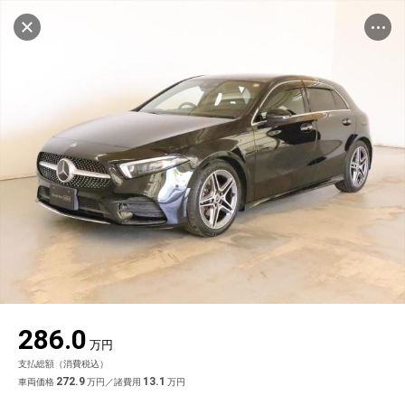
マイリストに追加
設定中
1035台
電話で問い合わせ（無料）
車を探す
東名川崎
サーティファイドカーセンター
中古車検索
アカウント
品質評価書を見る
販売店情報
販売店検索
ログイン
アフターサービス
キャンセル
エリア別最新ニュース
マイアカウント
アフターサービス
企業情報
地図を見る
品質と保証
マイリスト
車検／定期点検
企業概要
リンク
在庫一覧
ローン・リース
保存した検索条件
コーティング
業績決算情報
ヤナセ認定中古車
プライバシーポリシー
ソーシャルメディアポリシー
自動車保険
問合せ履歴
タイヤ交換
プレスリリース
BMW認定中古車
利用規約
会社概要
キャンセル
286.0
カタログ情報
アカウントの確認・編集
ボディ修理
ヤナセの歴史
フォルクスワーゲン認定中古車
金融商品の勧誘方針
古物営業法に基づく表示
万円
支払総額（消費税込）
ログアウト
エンジンオイル
採用情報
AUDI認定中古車
退会について
272.9
13.1
車両価格
万円／諸費用
万円
女性活躍・次世代育成
ポルシェ認定中古車