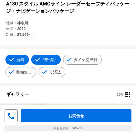
© 2021 YANASE & CO.,LTD. ALL RIGHTS RESERVED.
A180 スタイル AMGライン レーダーセーフティパッケー
ジ・ナビゲーションパッケージ
新車情報
地域：
神奈川
年式：
2020
距離：
21,546
km
新着
2年保証
タイヤ交換付
整備無し
リ済込
ギャラリー
33枚
お問合せ
問合せ番号：149424