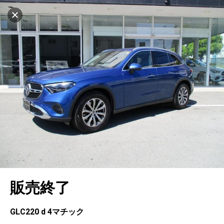
マイリストに追加
設定中
1037台
電話で問い合わせ（無料）
車を探す
姫路
サーティファイドカーセンター
中古車検索
アカウント
キャンセル
販売店情報
販売店検索
ログイン
アフターサービス
エリア別最新ニュース
マイアカウント
アフターサービス
企業情報
地図を見る
品質と保証
マイリスト
車検／定期点検
企業概要
リンク
在庫一覧
ローン・リース
保存した検索条件
コーティング
業績決算情報
ヤナセ認定中古車
プライバシーポリシー
ソーシャルメディアポリシー
自動車保険
問合せ履歴
タイヤ交換
プレスリリース
BMW認定中古車
利用規約
会社概要
キャンセル
販売終了
カタログ情報
アカウントの確認・編集
ボディ修理
ヤナセの歴史
フォルクスワーゲン認定中古車
金融商品の勧誘方針
古物営業法に基づく表示
ログアウト
エンジンオイル
採用情報
AUDI認定中古車
退会について
GLC220 d 4マチック
女性活躍・次世代育成
ポルシェ認定中古車