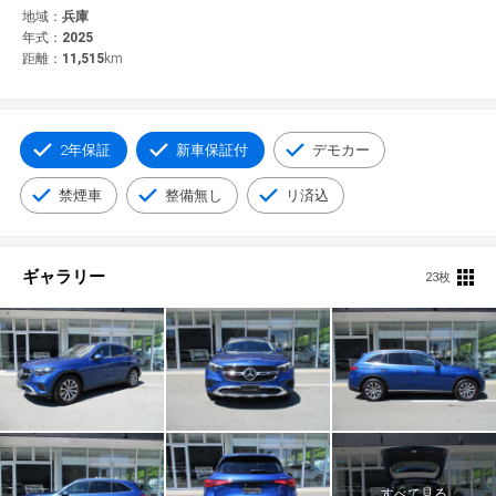
© 2021 YANASE & CO.,LTD. ALL RIGHTS RESERVED.
地域：
兵庫
年式：
2025
新車情報
距離：
11,515
km
2年保証
新車保証付
デモカー
禁煙車
整備無し
リ済込
ギャラリー
23枚