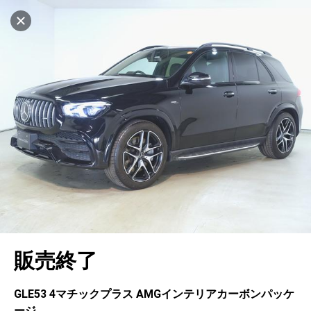
設定中
1002台
キャンセル
車を探す
名古屋中央
サーティファイドカーセンター
中古車検索
アカウント
販売店情報
販売店検索
ログイン
アフターサービス
エリア別最新ニュース
マイアカウント
アフターサービス
企業情報
地図を見る
品質と保証
マイリスト
車検／定期点検
企業概要
リンク
在庫一覧
ローン・リース
保存した検索条件
コーティング
業績決算情報
ヤナセ認定中古車
プライバシーポリシー
ソーシャルメディアポリシー
自動車保険
問合せ履歴
タイヤ交換
プレスリリース
BMW認定中古車
利用規約
会社概要
キャンセル
販売終了
カタログ情報
アカウントの確認・編集
ボディ修理
ヤナセの歴史
フォルクスワーゲン認定中古車
金融商品の勧誘方針
古物営業法に基づく表示
ログアウト
エンジンオイル
採用情報
AUDI認定中古車
退会について
GLE53 4マチックプラス AMGインテリアカーボンパッケ
ージ
女性活躍・次世代育成
ポルシェ認定中古車