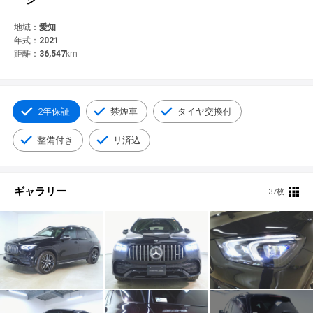
© 2021 YANASE & CO.,LTD. ALL RIGHTS RESERVED.
新車情報
地域：
愛知
年式：
2021
距離：
36,547
km
2年保証
禁煙車
タイヤ交換付
整備付き
リ済込
ギャラリー
37枚