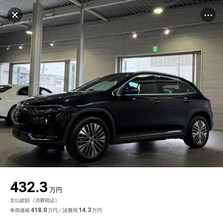
マイリストに追加
設定中
1035台
電話で問い合わせ
車を探す
浜松ヤナセ株式会社 メルセデス・ベンツ浜松
和田
中古車検索
アカウント
サーティファイドカーセンター
品質評価書を見る
販売店検索
ログイン
アフターサービス
販売店情報
キャンセル
エリア別最新ニュース
マイアカウント
アフターサービス
企業情報
地図を見る
品質と保証
マイリスト
車検／定期点検
企業概要
リンク
ローン・リース
保存した検索条件
コーティング
業績決算情報
ヤナセ認定中古車
プライバシーポリシー
ソーシャルメディアポリシー
在庫一覧
自動車保険
問合せ履歴
タイヤ交換
プレスリリース
BMW認定中古車
利用規約
会社概要
キャンセル
432.3
カタログ情報
アカウントの確認・編集
ボディ修理
ヤナセの歴史
フォルクスワーゲン認定中古車
金融商品の勧誘方針
古物営業法に基づく表示
万円
支払総額（消費税込）
ログアウト
エンジンオイル
採用情報
AUDI認定中古車
退会について
418.0
14.3
車両価格
万円／諸費用
万円
女性活躍・次世代育成
ポルシェ認定中古車