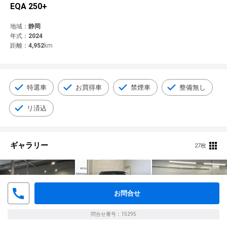
© 2021 YANASE & CO.,LTD. ALL RIGHTS RESERVED.
EQA 250+
新車情報
地域：
静岡
年式：
2024
距離：
4,952
km
特選車
お買得車
禁煙車
整備無し
リ済込
ギャラリー
27枚
お問合せ
問合せ番号：15295