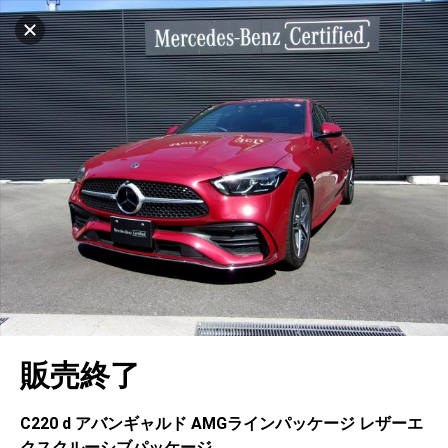
設定中
1030台
キャンセル
車を探す
名谷
サーティファイドカーコーナー
中古車検索
アカウント
販売店情報
販売店検索
ログイン
アフターサービス
エリア別最新ニュース
マイアカウント
アフターサービス
企業情報
地図を見る
品質と保証
マイリスト
車検／定期点検
企業概要
リンク
在庫一覧
ローン・リース
保存した検索条件
コーティング
業績決算情報
ヤナセ認定中古車
プライバシーポリシー
ソーシャルメディアポリシー
自動車保険
問合せ履歴
タイヤ交換
プレスリリース
BMW認定中古車
利用規約
会社概要
キャンセル
販売終了
カタログ情報
アカウントの確認・編集
ボディ修理
ヤナセの歴史
フォルクスワーゲン認定中古車
金融商品の勧誘方針
古物営業法に基づく表示
ログアウト
エンジンオイル
採用情報
AUDI認定中古車
退会について
C220 d アバンギャルド AMGラインパッケージ レザーエ
クスクルーシブパッケージ
女性活躍・次世代育成
ポルシェ認定中古車