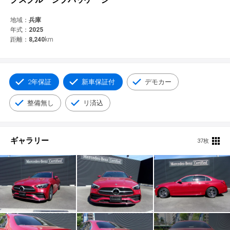
© 2021 YANASE & CO.,LTD. ALL RIGHTS RESERVED.
新車情報
地域：
兵庫
年式：
2025
距離：
8,240
km
2年保証
新車保証付
デモカー
整備無し
リ済込
ギャラリー
37枚